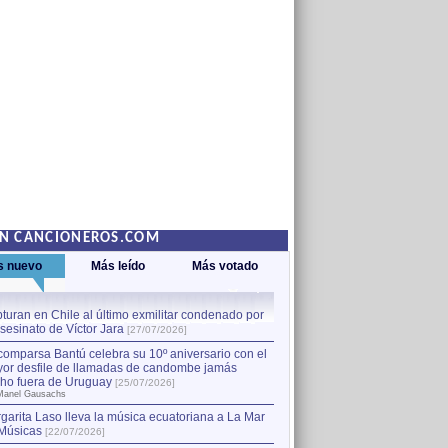
EN CANCIONEROS.COM
s nuevo
Más leído
Más votado
turan en Chile al último exmilitar condenado por
La comparsa Bantú celebra s
asesinato de Víctor Jara
mayor desfile de llamadas
1
[27/07/2026]
hecho fuera de Uruguay
[25
comparsa Bantú celebra su 10º aniversario con el
por Manel Gausachs
or desfile de llamadas de candombe jamás
Capturan en Chile al último
2
ho fuera de Uruguay
[25/07/2026]
el asesinato de Víctor Jara
[
Manel Gausachs
garita Laso lleva la música ecuatoriana a La Mar
Músicas
[22/07/2026]