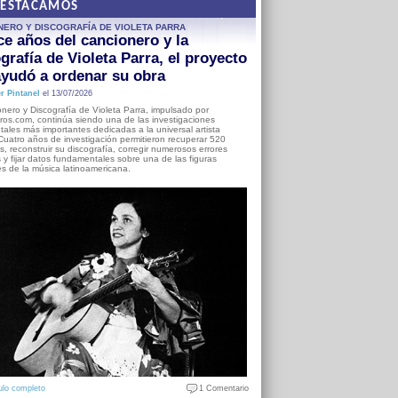
DESTACAMOS
NERO Y DISCOGRAFÍA DE VIOLETA PARRA
e años del cancionero y la
grafía de Violeta Parra, el proyecto
yudó a ordenar su obra
r Pintanel
el 13/07/2026
nero y Discografía de Violeta Parra, impulsado por
ros.com, continúa siendo una de las investigaciones
ales más importantes dedicadas a la universal artista
Cuatro años de investigación permitieron recuperar 520
, reconstruir su discografía, corregir numerosos errores
s y fijar datos fundamentales sobre una de las figuras
es de la música latinoamericana.
ulo completo
1 Comentario