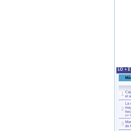
LO + 
Má
Cap
1
el 
La 
may
2
hec
por 
Mar
3
de 