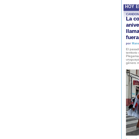
HOY 
CANDO
La co
anive
llam
fuer
por
Mane
El pasad
territori
Plegaman
uruguaya
género m