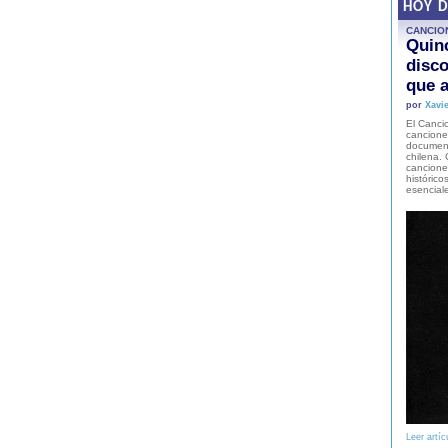
HOY 
CANCIO
Quinc
disco
que a
por
Xavie
El Cancio
cancione
document
chilena. 
canciones
histórico
esencial
Leer artíc