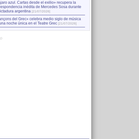
jaro azul. Cartas desde el exilio» recupera la
respondencia inédita de Mercedes Sosa durante
dictadura argentina
[21/07/2026]
nçons del Grec» celebra medio siglo de música
una noche única en el Teatre Grec
[21/07/2026]
AD