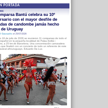
EN PORTADA
MBE
mparsa Bantú celebra su 10º
rsario con el mayor desfile de
adas de candombe jamás hecho
a de Uruguay
l Gausachs
el 25/07/2026
o 18 de julio de 2026 se reunieron 11 comparsas de todo el
o español en la pequeña localidad de Palau-Solità i
s, a 25 km de Barcelona. Una concentración carnavalera
 que finalizó con un concierto de todo un referente de este
usical afrouruguayo, Eduardo Da Luz.