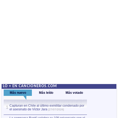
LO + EN CANCIONEROS.COM
Más nuevo
Más leído
Más votado
Capturan en Chile al último exmilitar condenado por
Capturan en Chile
1
1
el asesinato de Víctor Jara
el asesinato de Ví
[27/07/2026]