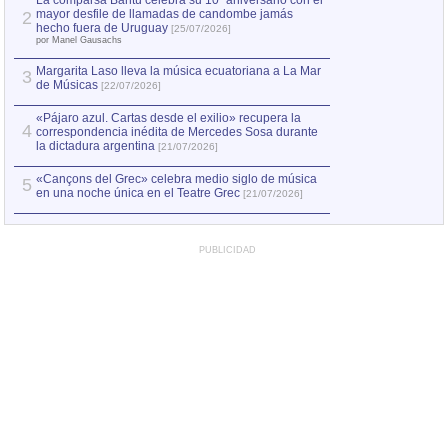
La comparsa Bantú celebra su 10º aniversario con el
mayor desfile de llamadas de candombe jamás
2
hecho fuera de Uruguay
[25/07/2026]
por Manel Gausachs
Margarita Laso lleva la música ecuatoriana a La Mar
3
de Músicas
[22/07/2026]
«Pájaro azul. Cartas desde el exilio» recupera la
4
correspondencia inédita de Mercedes Sosa durante
la dictadura argentina
[21/07/2026]
«Cançons del Grec» celebra medio siglo de música
5
en una noche única en el Teatre Grec
[21/07/2026]
PUBLICIDAD