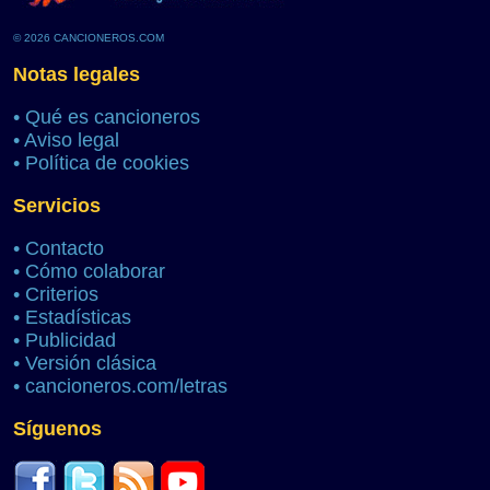
© 2026 CANCIONEROS.COM
Notas legales
•
Qué es cancioneros
•
Aviso legal
•
Política de cookies
Servicios
•
Contacto
•
Cómo colaborar
•
Criterios
•
Estadísticas
•
Publicidad
•
Versión clásica
•
cancioneros.com/letras
Síguenos