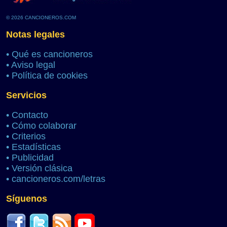
© 2026 CANCIONEROS.COM
Notas legales
•
Qué es cancioneros
•
Aviso legal
•
Política de cookies
Servicios
•
Contacto
•
Cómo colaborar
•
Criterios
•
Estadísticas
•
Publicidad
•
Versión clásica
•
cancioneros.com/letras
Síguenos