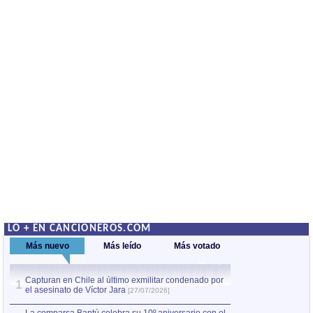
LO + EN CANCIONEROS.COM
Más nuevo
Más leído
Más votado
Capturan en Chile al último exmilitar condenado por
La comparsa Bantú
1
el asesinato de Víctor Jara
mayor desfile de
1
[27/07/2026]
hecho fuera de U
por Manel Gausachs