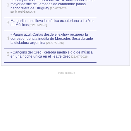
La comparsa Bantú celebra su 10º aniversario con el
mayor desfile de llamadas de candombe jamás
2
Capturan en Chile
2
hecho fuera de Uruguay
[25/07/2026]
el asesinato de Ví
por Manel Gausachs
Margarita Laso lleva la música ecuatoriana a La Mar
3
de Músicas
[22/07/2026]
«Pájaro azul. Cartas desde el exilio» recupera la
4
correspondencia inédita de Mercedes Sosa durante
la dictadura argentina
[21/07/2026]
«Cançons del Grec» celebra medio siglo de música
5
en una noche única en el Teatre Grec
[21/07/2026]
PUBLICIDAD