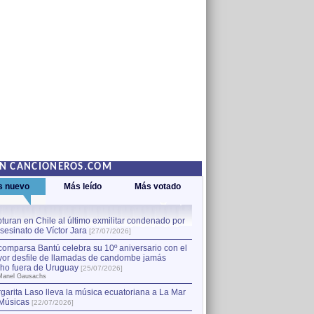
EN CANCIONEROS.COM
s nuevo
Más leído
Más votado
turan en Chile al último exmilitar condenado por
La comparsa Bantú celebra s
asesinato de Víctor Jara
mayor desfile de llamadas
1
[27/07/2026]
hecho fuera de Uruguay
[25
comparsa Bantú celebra su 10º aniversario con el
por Manel Gausachs
or desfile de llamadas de candombe jamás
Capturan en Chile al último
2
ho fuera de Uruguay
[25/07/2026]
el asesinato de Víctor Jara
[
Manel Gausachs
garita Laso lleva la música ecuatoriana a La Mar
Margarita Laso lleva la mús
3
Músicas
de Músicas
[22/07/2026]
[22/07/2026]