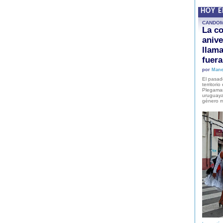
HOY 
CANDO
La co
anive
llam
fuer
por
Mane
El pasad
territori
Plegaman
uruguaya
género m