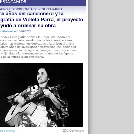
DESTACAMOS
NERO Y DISCOGRAFÍA DE VIOLETA PARRA
e años del cancionero y la
grafía de Violeta Parra, el proyecto
yudó a ordenar su obra
r Pintanel
el 13/07/2026
nero y Discografía de Violeta Parra, impulsado por
ros.com, continúa siendo una de las investigaciones
ales más importantes dedicadas a la universal artista
Cuatro años de investigación permitieron recuperar 520
, reconstruir su discografía, corregir numerosos errores
s y fijar datos fundamentales sobre una de las figuras
es de la música latinoamericana.
ulo completo
1 Comentario