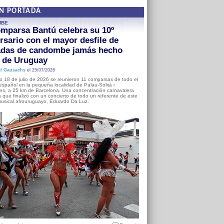
EN PORTADA
MBE
mparsa Bantú celebra su 10º
rsario con el mayor desfile de
adas de candombe jamás hecho
a de Uruguay
l Gausachs
el 25/07/2026
o 18 de julio de 2026 se reunieron 11 comparsas de todo el
o español en la pequeña localidad de Palau-Solità i
s, a 25 km de Barcelona. Una concentración carnavalera
 que finalizó con un concierto de todo un referente de este
usical afrouruguayo, Eduardo Da Luz.