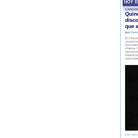
HOY 
CANCIO
Quinc
disco
que a
por
Xavie
El Cancio
cancione
document
chilena. 
canciones
histórico
esencial
Leer artíc