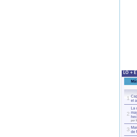
LO + 
Má
Cap
1
el 
La 
may
2
hec
por 
Mar
3
de 