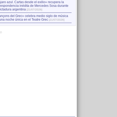
jaro azul. Cartas desde el exilio» recupera la
respondencia inédita de Mercedes Sosa durante
dictadura argentina
[21/07/2026]
nçons del Grec» celebra medio siglo de música
una noche única en el Teatre Grec
[21/07/2026]
AD