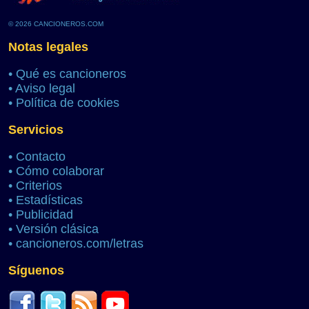
© 2026 CANCIONEROS.COM
Notas legales
•
Qué es cancioneros
•
Aviso legal
•
Política de cookies
Servicios
•
Contacto
•
Cómo colaborar
•
Criterios
•
Estadísticas
•
Publicidad
•
Versión clásica
•
cancioneros.com/letras
Síguenos