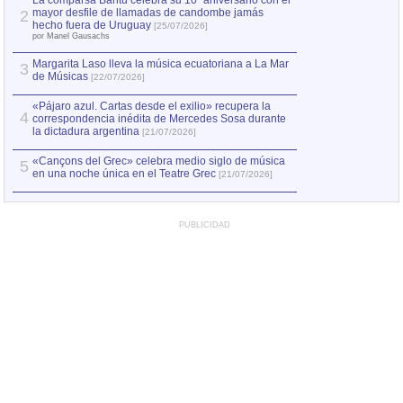
La comparsa Bantú celebra su 10º aniversario con el
mayor desfile de llamadas de candombe jamás
2
Capturan en Chile
2
hecho fuera de Uruguay
[25/07/2026]
el asesinato de Ví
por Manel Gausachs
Margarita Laso lleva la música ecuatoriana a La Mar
3
de Músicas
[22/07/2026]
«Pájaro azul. Cartas desde el exilio» recupera la
4
correspondencia inédita de Mercedes Sosa durante
la dictadura argentina
[21/07/2026]
«Cançons del Grec» celebra medio siglo de música
5
en una noche única en el Teatre Grec
[21/07/2026]
PUBLICIDAD