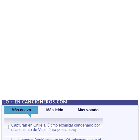
LO + EN CANCIONEROS.COM
Más nuevo
Más leído
Más votado
Capturan en Chile al último exmilitar condenado por
La comparsa Bantú
1
el asesinato de Víctor Jara
mayor desfile de
1
[27/07/2026]
hecho fuera de U
por Manel Gausachs