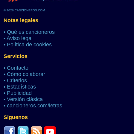
© 2026 CANCIONEROS.COM
Notas legales
•
Qué es cancioneros
•
Aviso legal
•
Política de cookies
Servicios
•
Contacto
•
Cómo colaborar
•
Criterios
•
Estadísticas
•
Publicidad
•
Versión clásica
•
cancioneros.com/letras
Síguenos