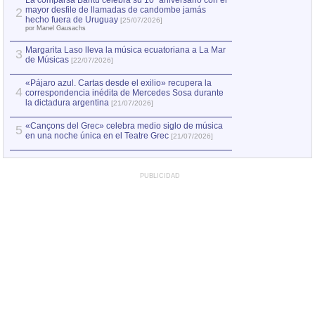
La comparsa Bantú celebra su 10º aniversario con el
mayor desfile de llamadas de candombe jamás
2
Capturan en Chile
2
hecho fuera de Uruguay
[25/07/2026]
el asesinato de Ví
por Manel Gausachs
Margarita Laso lleva la música ecuatoriana a La Mar
3
de Músicas
[22/07/2026]
«Pájaro azul. Cartas desde el exilio» recupera la
4
correspondencia inédita de Mercedes Sosa durante
la dictadura argentina
[21/07/2026]
«Cançons del Grec» celebra medio siglo de música
5
en una noche única en el Teatre Grec
[21/07/2026]
PUBLICIDAD