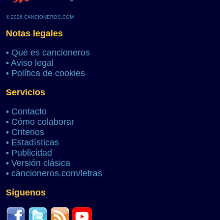
© 2026 CANCIONEROS.COM
Notas legales
•
Qué es cancioneros
•
Aviso legal
•
Política de cookies
Servicios
•
Contacto
•
Cómo colaborar
•
Criterios
•
Estadísticas
•
Publicidad
•
Versión clásica
•
cancioneros.com/letras
Síguenos