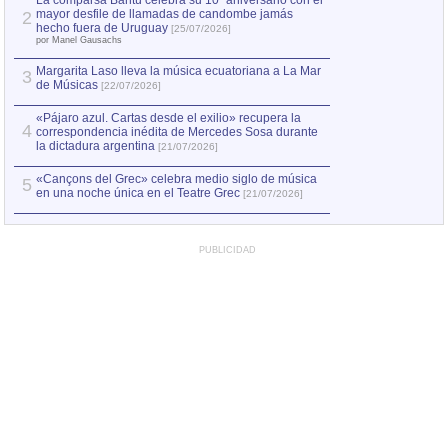
La comparsa Bantú celebra su 10º aniversario con el
mayor desfile de llamadas de candombe jamás
2
Capturan en Chile
2
hecho fuera de Uruguay
[25/07/2026]
el asesinato de Ví
por Manel Gausachs
Margarita Laso lleva la música ecuatoriana a La Mar
3
de Músicas
[22/07/2026]
«Pájaro azul. Cartas desde el exilio» recupera la
4
correspondencia inédita de Mercedes Sosa durante
la dictadura argentina
[21/07/2026]
«Cançons del Grec» celebra medio siglo de música
5
en una noche única en el Teatre Grec
[21/07/2026]
PUBLICIDAD