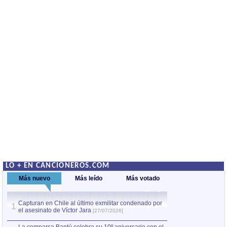
LO + EN CANCIONEROS.COM
Más nuevo
Más leído
Más votado
Capturan en Chile al último exmilitar condenado por
La comparsa Bantú
1
el asesinato de Víctor Jara
mayor desfile de
1
[27/07/2026]
hecho fuera de U
por Manel Gausachs