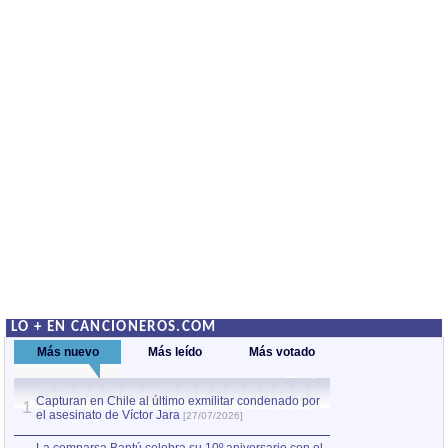
LO + EN CANCIONEROS.COM
Más nuevo
Más leído
Más votado
Capturan en Chile al último exmilitar condenado por
La comparsa Bantú
1
el asesinato de Víctor Jara
mayor desfile de
1
[27/07/2026]
hecho fuera de U
por Manel Gausachs