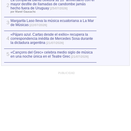
La comparsa Bantú celebra su 10º aniversario con el
mayor desfile de llamadas de candombe jamás
2
Capturan en Chile
2
hecho fuera de Uruguay
[25/07/2026]
el asesinato de Ví
por Manel Gausachs
Margarita Laso lleva la música ecuatoriana a La Mar
3
de Músicas
[22/07/2026]
«Pájaro azul. Cartas desde el exilio» recupera la
4
correspondencia inédita de Mercedes Sosa durante
la dictadura argentina
[21/07/2026]
«Cançons del Grec» celebra medio siglo de música
5
en una noche única en el Teatre Grec
[21/07/2026]
PUBLICIDAD