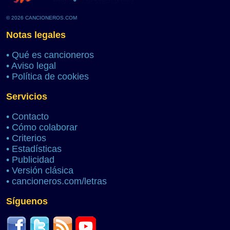
© 2026 CANCIONEROS.COM
Notas legales
•
Qué es cancioneros
•
Aviso legal
•
Política de cookies
Servicios
•
Contacto
•
Cómo colaborar
•
Criterios
•
Estadísticas
•
Publicidad
•
Versión clásica
•
cancioneros.com/letras
Síguenos