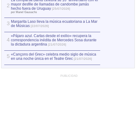
La comparsa Bantú celebra su 10º aniversario con el
mayor desfile de llamadas de candombe jamás
2
Capturan en Chile
2
hecho fuera de Uruguay
[25/07/2026]
el asesinato de Ví
por Manel Gausachs
Margarita Laso lleva la música ecuatoriana a La Mar
3
de Músicas
[22/07/2026]
«Pájaro azul. Cartas desde el exilio» recupera la
4
correspondencia inédita de Mercedes Sosa durante
la dictadura argentina
[21/07/2026]
«Cançons del Grec» celebra medio siglo de música
5
en una noche única en el Teatre Grec
[21/07/2026]
PUBLICIDAD