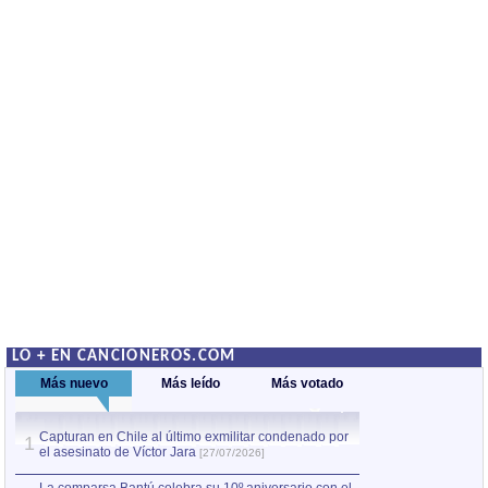
LO + EN CANCIONEROS.COM
Más nuevo
Más leído
Más votado
Capturan en Chile al último exmilitar condenado por
La comparsa Bantú
1
el asesinato de Víctor Jara
mayor desfile de
1
[27/07/2026]
hecho fuera de U
por Manel Gausachs