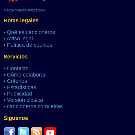
© 2026 CANCIONEROS.COM
Notas legales
•
Qué es cancioneros
•
Aviso legal
•
Política de cookies
Servicios
•
Contacto
•
Cómo colaborar
•
Criterios
•
Estadísticas
•
Publicidad
•
Versión clásica
•
cancioneros.com/letras
Síguenos