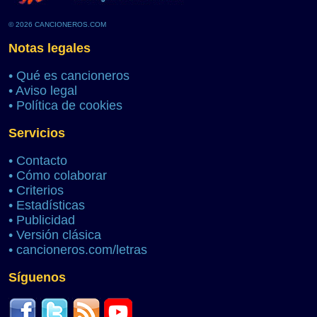
© 2026 CANCIONEROS.COM
Notas legales
•
Qué es cancioneros
•
Aviso legal
•
Política de cookies
Servicios
•
Contacto
•
Cómo colaborar
•
Criterios
•
Estadísticas
•
Publicidad
•
Versión clásica
•
cancioneros.com/letras
Síguenos