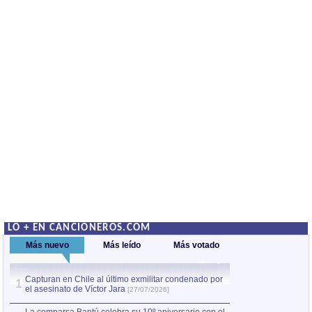
LO + EN CANCIONEROS.COM
Más nuevo
Más leído
Más votado
Capturan en Chile al último exmilitar condenado por
La comparsa Bantú
1
el asesinato de Víctor Jara
mayor desfile de
1
[27/07/2026]
hecho fuera de U
por Manel Gausachs