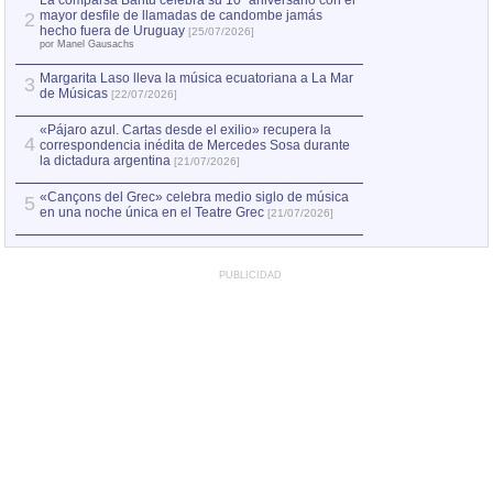
La comparsa Bantú celebra su 10º aniversario con el
mayor desfile de llamadas de candombe jamás
2
Capturan en Chile
2
hecho fuera de Uruguay
[25/07/2026]
el asesinato de Ví
por Manel Gausachs
Margarita Laso lleva la música ecuatoriana a La Mar
Margarita Laso ll
3
3
de Músicas
de Músicas
[22/07/2026]
[22/07
«Pájaro azul. Cartas desde el exilio» recupera la
4
correspondencia inédita de Mercedes Sosa durante
la dictadura argentina
[21/07/2026]
«Cançons del Grec» celebra medio siglo de música
5
en una noche única en el Teatre Grec
[21/07/2026]
PUBLICIDAD