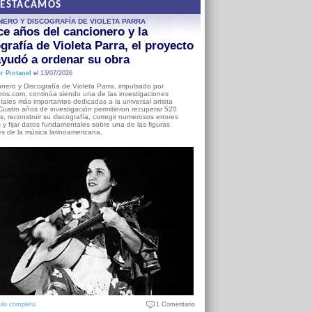
DESTACAMOS
NERO Y DISCOGRAFÍA DE VIOLETA PARRA
e años del cancionero y la
grafía de Violeta Parra, el proyecto
yudó a ordenar su obra
r Pintanel
el 13/07/2026
nero y Discografía de Violeta Parra, impulsado por
ros.com, continúa siendo una de las investigaciones
ales más importantes dedicadas a la universal artista
Cuatro años de investigación permitieron recuperar 520
, reconstruir su discografía, corregir numerosos errores
s y fijar datos fundamentales sobre una de las figuras
es de la música latinoamericana.
ulo completo
1 Comentario