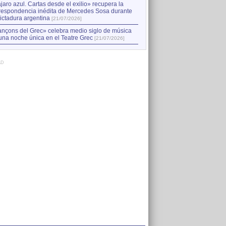
jaro azul. Cartas desde el exilio» recupera la
respondencia inédita de Mercedes Sosa durante
dictadura argentina
[21/07/2026]
nçons del Grec» celebra medio siglo de música
una noche única en el Teatre Grec
[21/07/2026]
AD