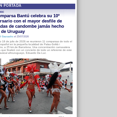
EN PORTADA
MBE
mparsa Bantú celebra su 10º
rsario con el mayor desfile de
adas de candombe jamás hecho
a de Uruguay
l Gausachs
el 25/07/2026
o 18 de julio de 2026 se reunieron 11 comparsas de todo el
o español en la pequeña localidad de Palau-Solità i
s, a 25 km de Barcelona. Una concentración carnavalera
 que finalizó con un concierto de todo un referente de este
usical afrouruguayo, Eduardo Da Luz.