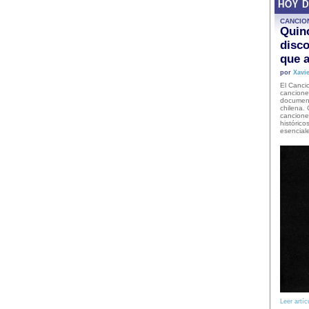
HOY 
CANCIO
Quinc
disco
que a
por
Xavie
El Cancio
cancione
document
chilena. 
canciones
histórico
esencial
Leer artíc