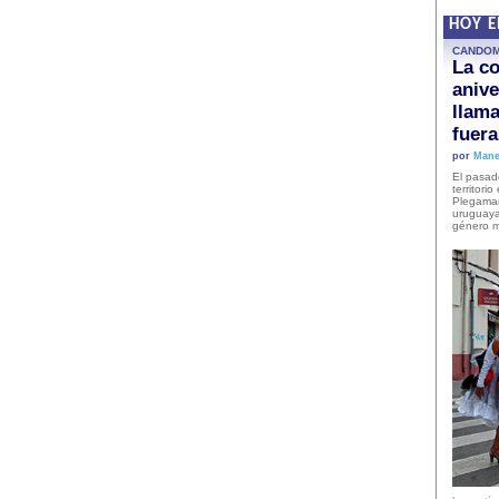
HOY 
CANDO
La co
anive
llam
fuer
por
Mane
El pasad
territori
Plegaman
uruguaya
género m