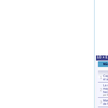
LO + 
Má
Cap
1
el 
La 
may
2
hec
por 
Mar
3
de 