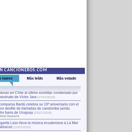
EN CANCIONEROS.COM
s nuevo
Más leído
Más votado
turan en Chile al último exmilitar condenado por
La comparsa Bantú celebra s
asesinato de Víctor Jara
mayor desfile de llamadas
1
[27/07/2026]
hecho fuera de Uruguay
[25
comparsa Bantú celebra su 10º aniversario con el
por Manel Gausachs
or desfile de llamadas de candombe jamás
Capturan en Chile al último
2
ho fuera de Uruguay
[25/07/2026]
el asesinato de Víctor Jara
[
Manel Gausachs
garita Laso lleva la música ecuatoriana a La Mar
Músicas
[22/07/2026]