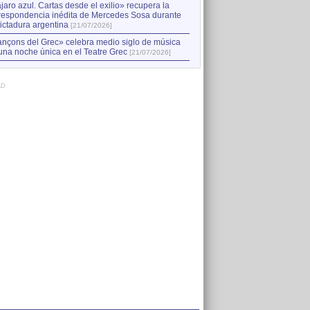
jaro azul. Cartas desde el exilio» recupera la
respondencia inédita de Mercedes Sosa durante
dictadura argentina
[21/07/2026]
nçons del Grec» celebra medio siglo de música
una noche única en el Teatre Grec
[21/07/2026]
AD