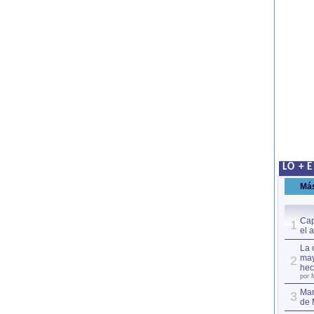
LO + 
Má
Cap
1
el 
La 
may
2
hec
por 
Mar
3
de 