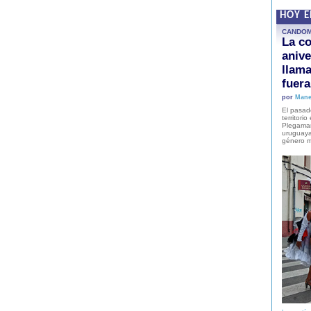
HOY 
CANDO
La co
anive
llam
fuer
por
Mane
El pasad
territori
Plegaman
uruguaya
género m