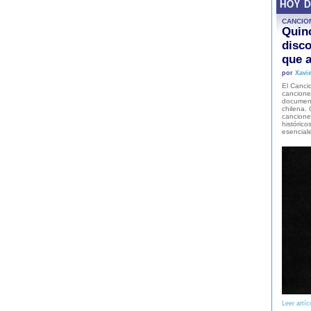
HOY 
CANCIO
Quinc
disco
que a
por
Xavie
El Cancio
cancione
document
chilena. 
canciones
histórico
esencial
Leer artíc