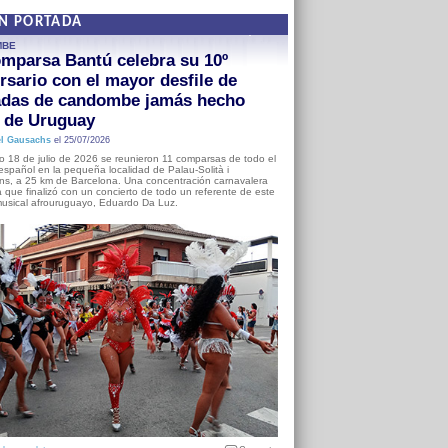
EN PORTADA
MBE
mparsa Bantú celebra su 10º
rsario con el mayor desfile de
adas de candombe jamás hecho
a de Uruguay
l Gausachs
el 25/07/2026
o 18 de julio de 2026 se reunieron 11 comparsas de todo el
o español en la pequeña localidad de Palau-Solità i
s, a 25 km de Barcelona. Una concentración carnavalera
 que finalizó con un concierto de todo un referente de este
usical afrouruguayo, Eduardo Da Luz.