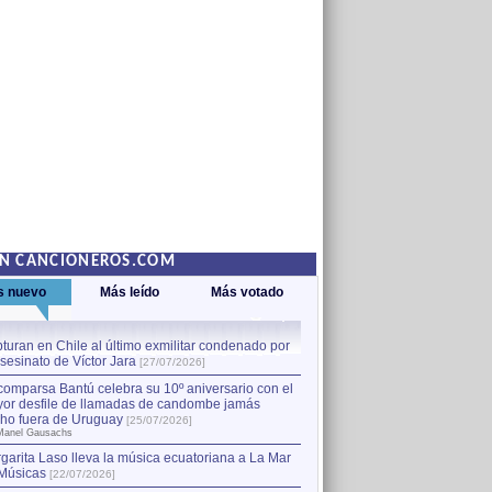
EN CANCIONEROS.COM
s nuevo
Más leído
Más votado
turan en Chile al último exmilitar condenado por
La comparsa Bantú celebra s
asesinato de Víctor Jara
mayor desfile de llamadas
1
[27/07/2026]
hecho fuera de Uruguay
[25
comparsa Bantú celebra su 10º aniversario con el
por Manel Gausachs
or desfile de llamadas de candombe jamás
Capturan en Chile al último
2
ho fuera de Uruguay
[25/07/2026]
el asesinato de Víctor Jara
[
Manel Gausachs
garita Laso lleva la música ecuatoriana a La Mar
Músicas
[22/07/2026]