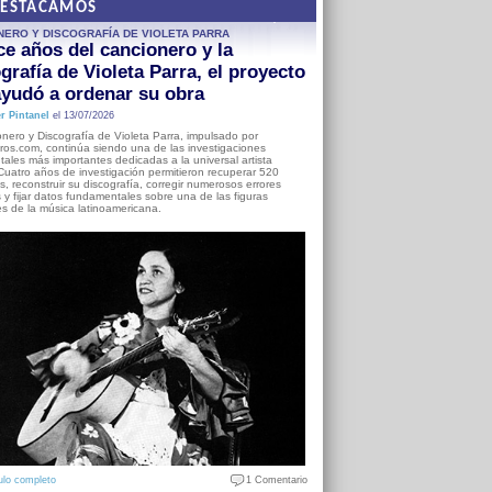
DESTACAMOS
NERO Y DISCOGRAFÍA DE VIOLETA PARRA
e años del cancionero y la
grafía de Violeta Parra, el proyecto
yudó a ordenar su obra
r Pintanel
el 13/07/2026
nero y Discografía de Violeta Parra, impulsado por
ros.com, continúa siendo una de las investigaciones
ales más importantes dedicadas a la universal artista
Cuatro años de investigación permitieron recuperar 520
, reconstruir su discografía, corregir numerosos errores
s y fijar datos fundamentales sobre una de las figuras
es de la música latinoamericana.
ulo completo
1 Comentario