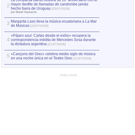
La comparsa Bantú celebra su 10º aniversario con el
mayor desfile de llamadas de candombe jamás
2
Capturan en Chile
2
hecho fuera de Uruguay
[25/07/2026]
el asesinato de Ví
por Manel Gausachs
Margarita Laso lleva la música ecuatoriana a La Mar
3
de Músicas
[22/07/2026]
«Pájaro azul. Cartas desde el exilio» recupera la
4
correspondencia inédita de Mercedes Sosa durante
la dictadura argentina
[21/07/2026]
«Cançons del Grec» celebra medio siglo de música
5
en una noche única en el Teatre Grec
[21/07/2026]
PUBLICIDAD