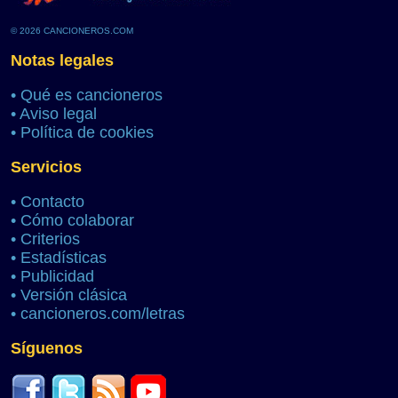
© 2026 CANCIONEROS.COM
Notas legales
•
Qué es cancioneros
•
Aviso legal
•
Política de cookies
Servicios
•
Contacto
•
Cómo colaborar
•
Criterios
•
Estadísticas
•
Publicidad
•
Versión clásica
•
cancioneros.com/letras
Síguenos