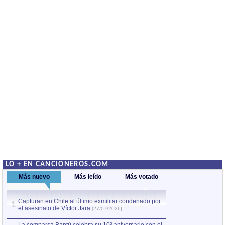
LO + EN CANCIONEROS.COM
Más nuevo
Más leído
Más votado
Capturan en Chile al último exmilitar condenado por
La comparsa Bantú
1
el asesinato de Víctor Jara
mayor desfile de
1
[27/07/2026]
hecho fuera de U
por Manel Gausachs