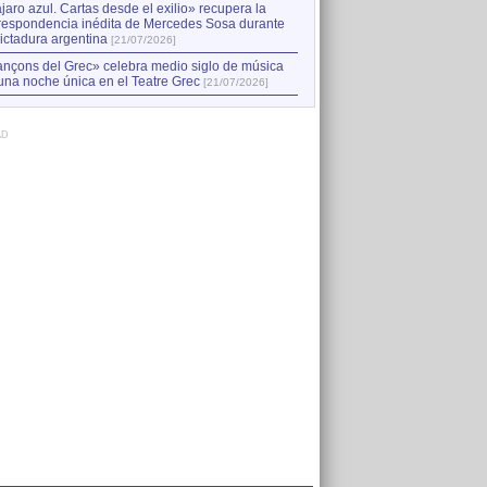
jaro azul. Cartas desde el exilio» recupera la
respondencia inédita de Mercedes Sosa durante
dictadura argentina
[21/07/2026]
nçons del Grec» celebra medio siglo de música
una noche única en el Teatre Grec
[21/07/2026]
AD