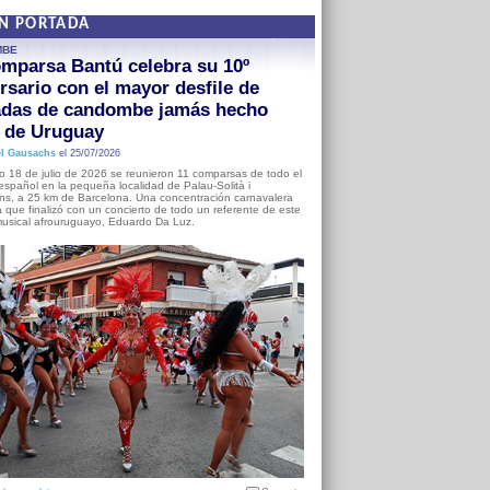
EN PORTADA
MBE
mparsa Bantú celebra su 10º
rsario con el mayor desfile de
adas de candombe jamás hecho
a de Uruguay
l Gausachs
el 25/07/2026
o 18 de julio de 2026 se reunieron 11 comparsas de todo el
o español en la pequeña localidad de Palau-Solità i
s, a 25 km de Barcelona. Una concentración carnavalera
 que finalizó con un concierto de todo un referente de este
usical afrouruguayo, Eduardo Da Luz.