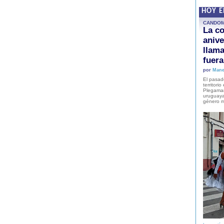
HOY 
CANDO
La co
anive
llam
fuer
por
Mane
El pasad
territori
Plegaman
uruguaya
género m