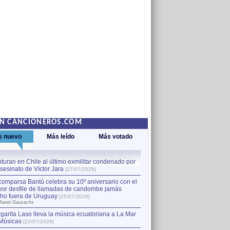
EN CANCIONEROS.COM
s nuevo
Más leído
Más votado
turan en Chile al último exmilitar condenado por
La comparsa Bantú celebra s
asesinato de Víctor Jara
mayor desfile de llamadas
1
[27/07/2026]
hecho fuera de Uruguay
[25
comparsa Bantú celebra su 10º aniversario con el
por Manel Gausachs
or desfile de llamadas de candombe jamás
Capturan en Chile al último
2
ho fuera de Uruguay
[25/07/2026]
el asesinato de Víctor Jara
[
Manel Gausachs
garita Laso lleva la música ecuatoriana a La Mar
Músicas
[22/07/2026]