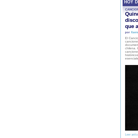
HOY 
CANCIO
Quinc
disco
que a
por
Xavie
El Cancio
cancione
document
chilena. 
canciones
histórico
esencial
Leer artíc