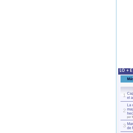
LO + 
Má
Cap
1
el 
La 
may
2
hec
por 
Mar
3
de 