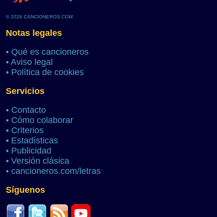
© 2026 CANCIONEROS.COM
Notas legales
•
Qué es cancioneros
•
Aviso legal
•
Política de cookies
Servicios
•
Contacto
•
Cómo colaborar
•
Criterios
•
Estadísticas
•
Publicidad
•
Versión clásica
•
cancioneros.com/letras
Síguenos