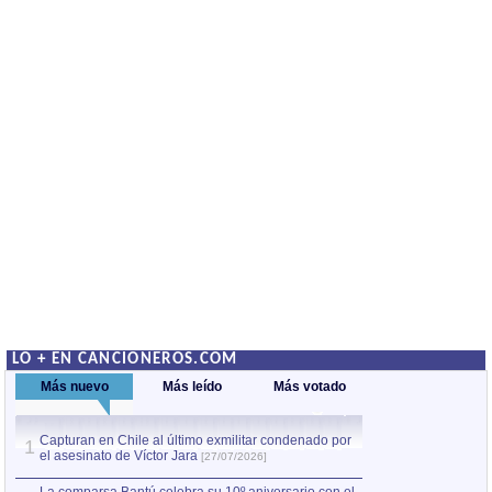
LO + EN CANCIONEROS.COM
Más nuevo
Más leído
Más votado
Capturan en Chile al último exmilitar condenado por
La comparsa Bantú
1
el asesinato de Víctor Jara
mayor desfile de
1
[27/07/2026]
hecho fuera de U
por Manel Gausachs