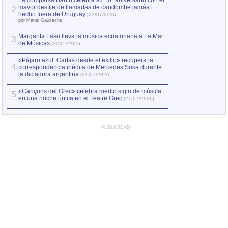
La comparsa Bantú celebra su 10º aniversario con el
mayor desfile de llamadas de candombe jamás
2
Capturan en Chile
2
hecho fuera de Uruguay
[25/07/2026]
el asesinato de Ví
por Manel Gausachs
Margarita Laso lleva la música ecuatoriana a La Mar
3
de Músicas
[22/07/2026]
«Pájaro azul. Cartas desde el exilio» recupera la
4
correspondencia inédita de Mercedes Sosa durante
la dictadura argentina
[21/07/2026]
«Cançons del Grec» celebra medio siglo de música
5
en una noche única en el Teatre Grec
[21/07/2026]
PUBLICIDAD