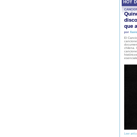
HOY 
CANCIO
Quinc
disco
que a
por
Xavie
El Cancio
cancione
document
chilena. 
canciones
histórico
esencial
Leer artíc