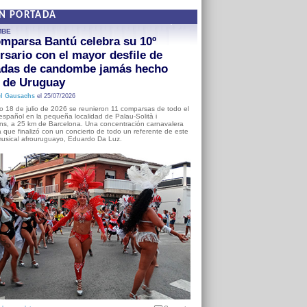
EN PORTADA
MBE
mparsa Bantú celebra su 10º
rsario con el mayor desfile de
adas de candombe jamás hecho
a de Uruguay
l Gausachs
el 25/07/2026
o 18 de julio de 2026 se reunieron 11 comparsas de todo el
o español en la pequeña localidad de Palau-Solità i
s, a 25 km de Barcelona. Una concentración carnavalera
 que finalizó con un concierto de todo un referente de este
usical afrouruguayo, Eduardo Da Luz.