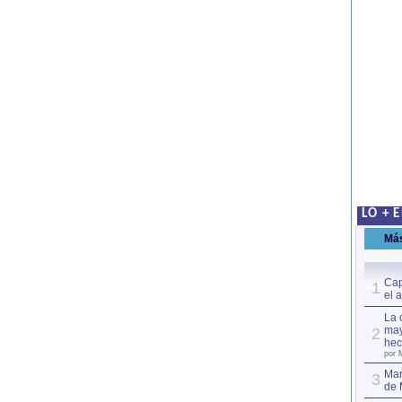
LO + 
Má
Cap
1
el 
La 
may
2
hec
por 
Mar
3
de 