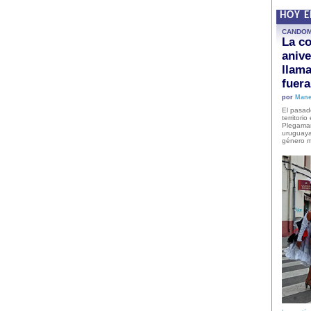
HOY 
CANDO
La co
anive
llam
fuer
por
Mane
El pasad
territori
Plegaman
uruguaya
género m