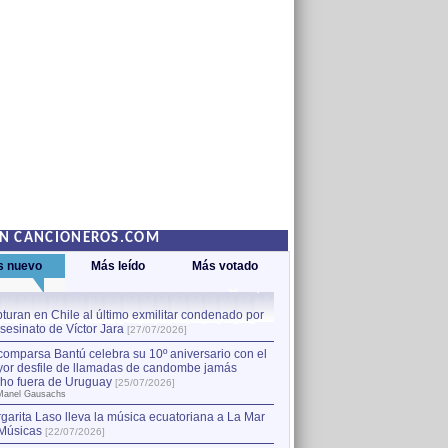
EN CANCIONEROS.COM
s nuevo
Más leído
Más votado
turan en Chile al último exmilitar condenado por
La comparsa Bantú celebra s
asesinato de Víctor Jara
mayor desfile de llamadas
1
[27/07/2026]
hecho fuera de Uruguay
[25
comparsa Bantú celebra su 10º aniversario con el
por Manel Gausachs
or desfile de llamadas de candombe jamás
Capturan en Chile al último
2
ho fuera de Uruguay
[25/07/2026]
el asesinato de Víctor Jara
[
Manel Gausachs
garita Laso lleva la música ecuatoriana a La Mar
Margarita Laso lleva la mús
3
Músicas
de Músicas
[22/07/2026]
[22/07/2026]