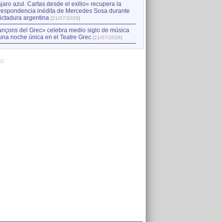
jaro azul. Cartas desde el exilio» recupera la
respondencia inédita de Mercedes Sosa durante
dictadura argentina
[21/07/2026]
nçons del Grec» celebra medio siglo de música
una noche única en el Teatre Grec
[21/07/2026]
AD