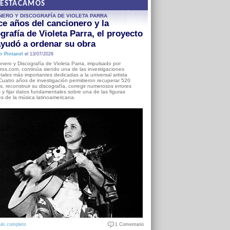
DESTACAMOS
NERO Y DISCOGRAFÍA DE VIOLETA PARRA
e años del cancionero y la
grafía de Violeta Parra, el proyecto
yudó a ordenar su obra
r Pintanel
el 13/07/2026
nero y Discografía de Violeta Parra, impulsado por
ros.com, continúa siendo una de las investigaciones
ales más importantes dedicadas a la universal artista
Cuatro años de investigación permitieron recuperar 520
, reconstruir su discografía, corregir numerosos errores
s y fijar datos fundamentales sobre una de las figuras
es de la música latinoamericana.
ulo completo
1 Comentario