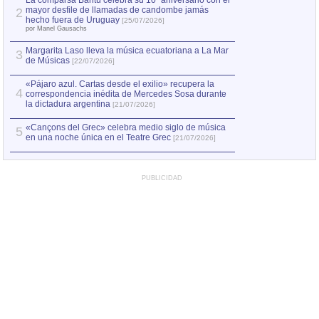
La comparsa Bantú celebra su 10º aniversario con el
mayor desfile de llamadas de candombe jamás
2
Capturan en Chile
2
hecho fuera de Uruguay
[25/07/2026]
el asesinato de Ví
por Manel Gausachs
Margarita Laso lleva la música ecuatoriana a La Mar
3
de Músicas
[22/07/2026]
«Pájaro azul. Cartas desde el exilio» recupera la
4
correspondencia inédita de Mercedes Sosa durante
la dictadura argentina
[21/07/2026]
«Cançons del Grec» celebra medio siglo de música
5
en una noche única en el Teatre Grec
[21/07/2026]
PUBLICIDAD