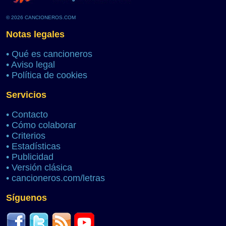
© 2026 CANCIONEROS.COM
Notas legales
•
Qué es cancioneros
•
Aviso legal
•
Política de cookies
Servicios
•
Contacto
•
Cómo colaborar
•
Criterios
•
Estadísticas
•
Publicidad
•
Versión clásica
•
cancioneros.com/letras
Síguenos