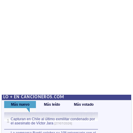
LO + EN CANCIONEROS.COM
Más nuevo
Más leído
Más votado
Capturan en Chile al último exmilitar condenado por
La comparsa Bantú
1
el asesinato de Víctor Jara
mayor desfile de
1
[27/07/2026]
hecho fuera de U
por Manel Gausachs