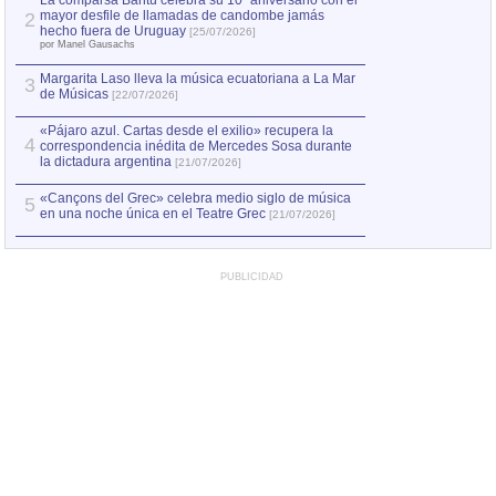
La comparsa Bantú celebra su 10º aniversario con el
mayor desfile de llamadas de candombe jamás
2
Capturan en Chile
2
hecho fuera de Uruguay
[25/07/2026]
el asesinato de Ví
por Manel Gausachs
Margarita Laso lleva la música ecuatoriana a La Mar
Margarita Laso ll
3
3
de Músicas
de Músicas
[22/07/2026]
[22/07
«Pájaro azul. Cartas desde el exilio» recupera la
4
correspondencia inédita de Mercedes Sosa durante
la dictadura argentina
[21/07/2026]
«Cançons del Grec» celebra medio siglo de música
5
en una noche única en el Teatre Grec
[21/07/2026]
PUBLICIDAD