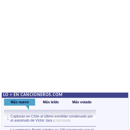
LO + EN CANCIONEROS.COM
Más nuevo
Más leído
Más votado
Capturan en Chile al último exmilitar condenado por
La comparsa Bantú
1
el asesinato de Víctor Jara
mayor desfile de
1
[27/07/2026]
hecho fuera de U
por Manel Gausachs