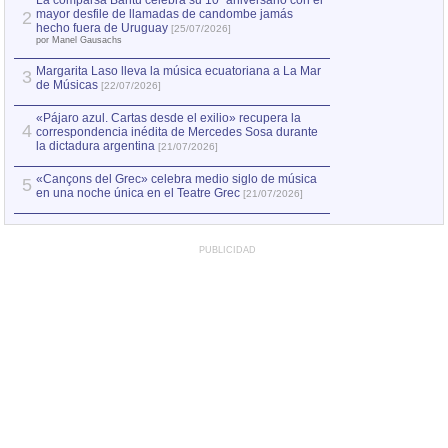
La comparsa Bantú celebra su 10º aniversario con el
mayor desfile de llamadas de candombe jamás
2
Capturan en Chile
2
hecho fuera de Uruguay
[25/07/2026]
el asesinato de Ví
por Manel Gausachs
Margarita Laso lleva la música ecuatoriana a La Mar
3
de Músicas
[22/07/2026]
«Pájaro azul. Cartas desde el exilio» recupera la
4
correspondencia inédita de Mercedes Sosa durante
la dictadura argentina
[21/07/2026]
«Cançons del Grec» celebra medio siglo de música
5
en una noche única en el Teatre Grec
[21/07/2026]
PUBLICIDAD