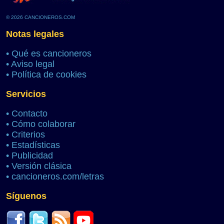
© 2026 CANCIONEROS.COM
Notas legales
•
Qué es cancioneros
•
Aviso legal
•
Política de cookies
Servicios
•
Contacto
•
Cómo colaborar
•
Criterios
•
Estadísticas
•
Publicidad
•
Versión clásica
•
cancioneros.com/letras
Síguenos