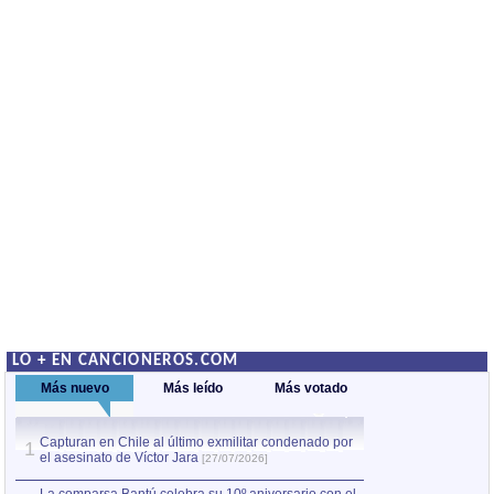
LO + EN CANCIONEROS.COM
Más nuevo
Más leído
Más votado
Capturan en Chile al último exmilitar condenado por
La comparsa Bantú
1
el asesinato de Víctor Jara
mayor desfile de
1
[27/07/2026]
hecho fuera de U
por Manel Gausachs