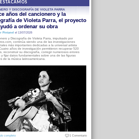
DESTACAMOS
NERO Y DISCOGRAFÍA DE VIOLETA PARRA
e años del cancionero y la
grafía de Violeta Parra, el proyecto
yudó a ordenar su obra
r Pintanel
el 13/07/2026
nero y Discografía de Violeta Parra, impulsado por
ros.com, continúa siendo una de las investigaciones
ales más importantes dedicadas a la universal artista
Cuatro años de investigación permitieron recuperar 520
, reconstruir su discografía, corregir numerosos errores
s y fijar datos fundamentales sobre una de las figuras
es de la música latinoamericana.
ulo completo
1 Comentario