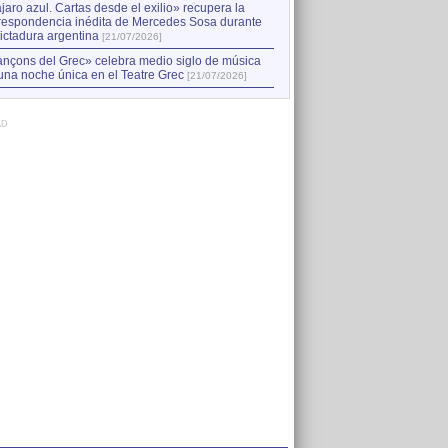
jaro azul. Cartas desde el exilio» recupera la
respondencia inédita de Mercedes Sosa durante
dictadura argentina
[21/07/2026]
nçons del Grec» celebra medio siglo de música
una noche única en el Teatre Grec
[21/07/2026]
AD