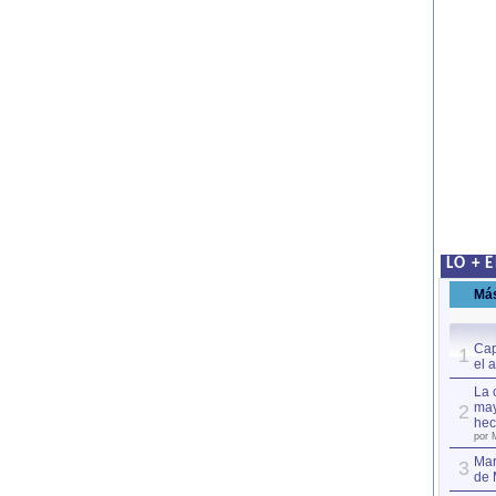
LO + 
Má
Cap
1
el 
La 
may
2
hec
por 
Mar
3
de 