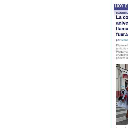
HOY 
CANDO
La co
anive
llam
fuer
por
Mane
El pasad
territori
Plegaman
uruguaya
género m