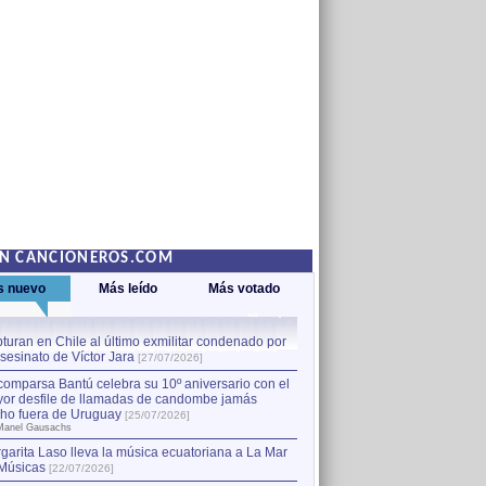
EN CANCIONEROS.COM
s nuevo
Más leído
Más votado
turan en Chile al último exmilitar condenado por
La comparsa Bantú celebra s
asesinato de Víctor Jara
mayor desfile de llamadas
1
[27/07/2026]
hecho fuera de Uruguay
[25
comparsa Bantú celebra su 10º aniversario con el
por Manel Gausachs
or desfile de llamadas de candombe jamás
Capturan en Chile al último
2
ho fuera de Uruguay
[25/07/2026]
el asesinato de Víctor Jara
[
Manel Gausachs
garita Laso lleva la música ecuatoriana a La Mar
Músicas
[22/07/2026]