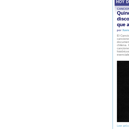
HOY 
CANCIO
Quinc
disco
que a
por
Xavie
El Cancio
cancione
document
chilena. 
canciones
histórico
esencial
Leer artíc