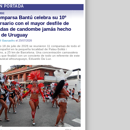
EN PORTADA
MBE
mparsa Bantú celebra su 10º
rsario con el mayor desfile de
adas de candombe jamás hecho
a de Uruguay
l Gausachs
el 25/07/2026
o 18 de julio de 2026 se reunieron 11 comparsas de todo el
o español en la pequeña localidad de Palau-Solità i
s, a 25 km de Barcelona. Una concentración carnavalera
 que finalizó con un concierto de todo un referente de este
usical afrouruguayo, Eduardo Da Luz.