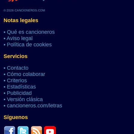
© 2026 CANCIONEROS.COM
Notas legales
•
Qué es cancioneros
•
Aviso legal
•
Política de cookies
Servicios
•
Contacto
•
Cómo colaborar
•
Criterios
•
Estadísticas
•
Publicidad
•
Versión clásica
•
cancioneros.com/letras
Síguenos