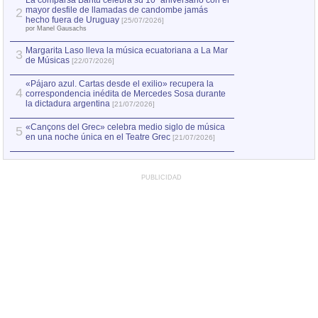
La comparsa Bantú celebra su 10º aniversario con el
mayor desfile de llamadas de candombe jamás
2
Capturan en Chile
2
hecho fuera de Uruguay
[25/07/2026]
el asesinato de Ví
por Manel Gausachs
Margarita Laso lleva la música ecuatoriana a La Mar
3
de Músicas
[22/07/2026]
«Pájaro azul. Cartas desde el exilio» recupera la
4
correspondencia inédita de Mercedes Sosa durante
la dictadura argentina
[21/07/2026]
«Cançons del Grec» celebra medio siglo de música
5
en una noche única en el Teatre Grec
[21/07/2026]
PUBLICIDAD