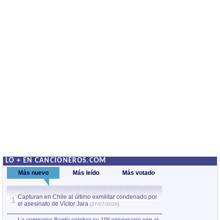
LO + EN CANCIONEROS.COM
Más nuevo
Más leído
Más votado
Capturan en Chile al último exmilitar condenado por
La comparsa Bantú
1
el asesinato de Víctor Jara
mayor desfile de
1
[27/07/2026]
hecho fuera de U
por Manel Gausachs