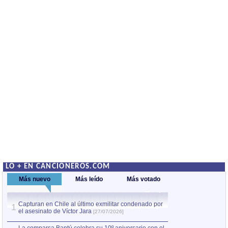
LO + EN CANCIONEROS.COM
Más nuevo
Más leído
Más votado
Capturan en Chile al último exmilitar condenado por
La comparsa Bantú
1
el asesinato de Víctor Jara
mayor desfile de
1
[27/07/2026]
hecho fuera de U
por Manel Gausachs