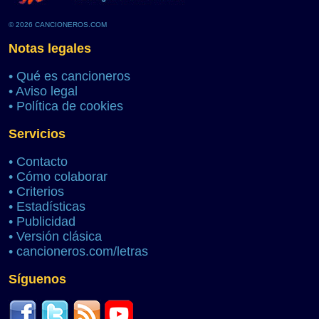
© 2026 CANCIONEROS.COM
Notas legales
•
Qué es cancioneros
•
Aviso legal
•
Política de cookies
Servicios
•
Contacto
•
Cómo colaborar
•
Criterios
•
Estadísticas
•
Publicidad
•
Versión clásica
•
cancioneros.com/letras
Síguenos