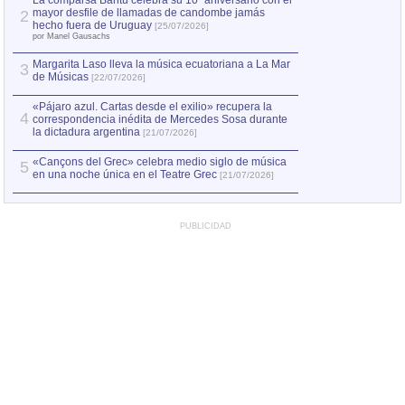
La comparsa Bantú celebra su 10º aniversario con el
mayor desfile de llamadas de candombe jamás
2
Capturan en Chile
2
hecho fuera de Uruguay
[25/07/2026]
el asesinato de Ví
por Manel Gausachs
Margarita Laso lleva la música ecuatoriana a La Mar
Margarita Laso ll
3
3
de Músicas
de Músicas
[22/07/2026]
[22/07
«Pájaro azul. Cartas desde el exilio» recupera la
4
correspondencia inédita de Mercedes Sosa durante
la dictadura argentina
[21/07/2026]
«Cançons del Grec» celebra medio siglo de música
5
en una noche única en el Teatre Grec
[21/07/2026]
PUBLICIDAD