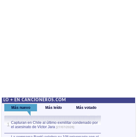
LO + EN CANCIONEROS.COM
Más nuevo
Más leído
Más votado
Capturan en Chile al último exmilitar condenado por
La comparsa Bantú
1
el asesinato de Víctor Jara
mayor desfile de
1
[27/07/2026]
hecho fuera de U
por Manel Gausachs