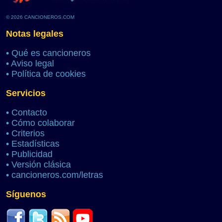
© 2026 CANCIONEROS.COM
Notas legales
•
Qué es cancioneros
•
Aviso legal
•
Política de cookies
Servicios
•
Contacto
•
Cómo colaborar
•
Criterios
•
Estadísticas
•
Publicidad
•
Versión clásica
•
cancioneros.com/letras
Síguenos