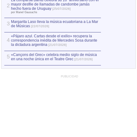
La comparsa Bantú celebra su 10º aniversario con el
mayor desfile de llamadas de candombe jamás
2
Capturan en Chile
2
hecho fuera de Uruguay
[25/07/2026]
el asesinato de Ví
por Manel Gausachs
Margarita Laso lleva la música ecuatoriana a La Mar
3
de Músicas
[22/07/2026]
«Pájaro azul. Cartas desde el exilio» recupera la
4
correspondencia inédita de Mercedes Sosa durante
la dictadura argentina
[21/07/2026]
«Cançons del Grec» celebra medio siglo de música
5
en una noche única en el Teatre Grec
[21/07/2026]
PUBLICIDAD