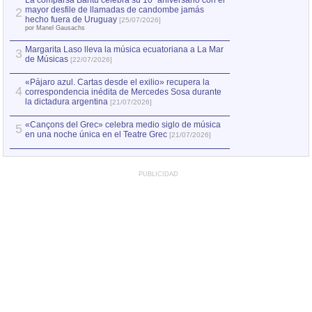
La comparsa Bantú celebra su 10º aniversario con el
mayor desfile de llamadas de candombe jamás
2
hecho fuera de Uruguay
[25/07/2026]
por Manel Gausachs
Margarita Laso lleva la música ecuatoriana a La Mar
3
de Músicas
[22/07/2026]
«Pájaro azul. Cartas desde el exilio» recupera la
4
correspondencia inédita de Mercedes Sosa durante
la dictadura argentina
[21/07/2026]
«Cançons del Grec» celebra medio siglo de música
5
en una noche única en el Teatre Grec
[21/07/2026]
PUBLICIDAD