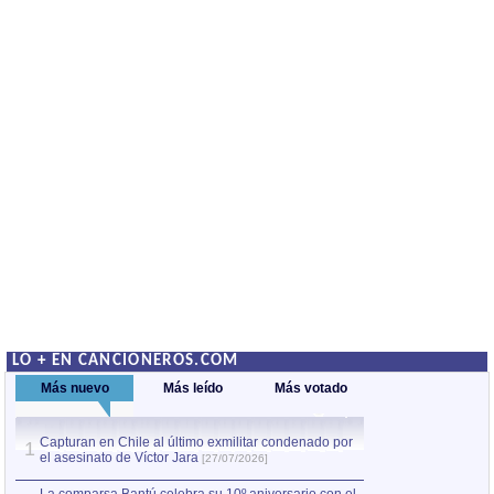
LO + EN CANCIONEROS.COM
Más nuevo
Más leído
Más votado
Capturan en Chile al último exmilitar condenado por
Capturan en Chile
1
1
el asesinato de Víctor Jara
el asesinato de Ví
[27/07/2026]