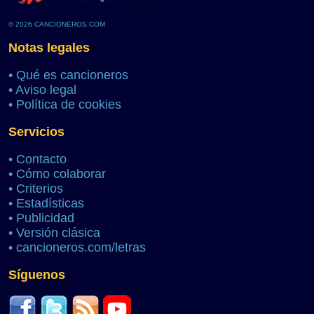
© 2026 CANCIONEROS.COM
Notas legales
•
Qué es cancioneros
•
Aviso legal
•
Política de cookies
Servicios
•
Contacto
•
Cómo colaborar
•
Criterios
•
Estadísticas
•
Publicidad
•
Versión clásica
•
cancioneros.com/letras
Síguenos