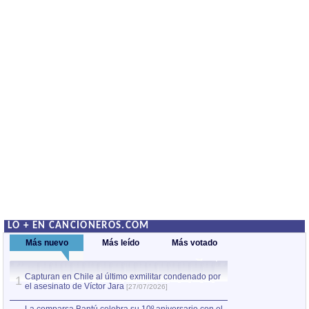
LO + EN CANCIONEROS.COM
Más nuevo
Más leído
Más votado
Capturan en Chile al último exmilitar condenado por
La comparsa Bantú
1
el asesinato de Víctor Jara
mayor desfile de
1
[27/07/2026]
hecho fuera de U
por Manel Gausachs