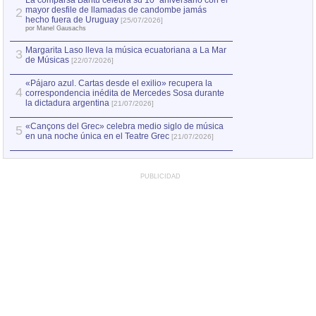
La comparsa Bantú celebra su 10º aniversario con el
mayor desfile de llamadas de candombe jamás
2
Capturan en Chile
2
hecho fuera de Uruguay
[25/07/2026]
el asesinato de Ví
por Manel Gausachs
Margarita Laso lleva la música ecuatoriana a La Mar
3
de Músicas
[22/07/2026]
«Pájaro azul. Cartas desde el exilio» recupera la
4
correspondencia inédita de Mercedes Sosa durante
la dictadura argentina
[21/07/2026]
«Cançons del Grec» celebra medio siglo de música
5
en una noche única en el Teatre Grec
[21/07/2026]
PUBLICIDAD