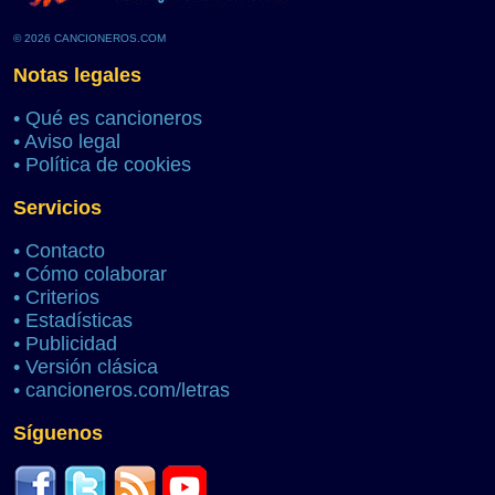
© 2026 CANCIONEROS.COM
Notas legales
•
Qué es cancioneros
•
Aviso legal
•
Política de cookies
Servicios
•
Contacto
•
Cómo colaborar
•
Criterios
•
Estadísticas
•
Publicidad
•
Versión clásica
•
cancioneros.com/letras
Síguenos