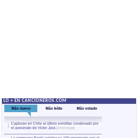
LO + EN CANCIONEROS.COM
Más nuevo
Más leído
Más votado
Capturan en Chile al último exmilitar condenado por
La comparsa Bantú
1
el asesinato de Víctor Jara
mayor desfile de
1
[27/07/2026]
hecho fuera de U
por Manel Gausachs