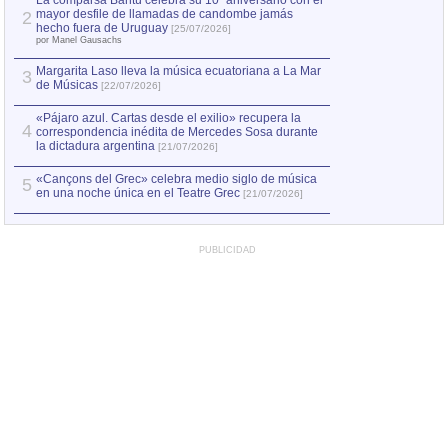
La comparsa Bantú celebra su 10º aniversario con el
mayor desfile de llamadas de candombe jamás
2
Capturan en Chile
2
hecho fuera de Uruguay
[25/07/2026]
el asesinato de Ví
por Manel Gausachs
Margarita Laso lleva la música ecuatoriana a La Mar
Margarita Laso ll
3
3
de Músicas
de Músicas
[22/07/2026]
[22/07
«Pájaro azul. Cartas desde el exilio» recupera la
4
correspondencia inédita de Mercedes Sosa durante
la dictadura argentina
[21/07/2026]
«Cançons del Grec» celebra medio siglo de música
5
en una noche única en el Teatre Grec
[21/07/2026]
PUBLICIDAD