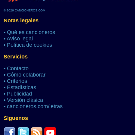
© 2026 CANCIONEROS.COM
Notas legales
•
Qué es cancioneros
•
Aviso legal
•
Política de cookies
Servicios
•
Contacto
•
Cómo colaborar
•
Criterios
•
Estadísticas
•
Publicidad
•
Versión clásica
•
cancioneros.com/letras
Síguenos