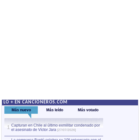
LO + EN CANCIONEROS.COM
Más nuevo
Más leído
Más votado
Capturan en Chile al último exmilitar condenado por
La comparsa Bantú
1
el asesinato de Víctor Jara
mayor desfile de
1
[27/07/2026]
hecho fuera de U
por Manel Gausachs