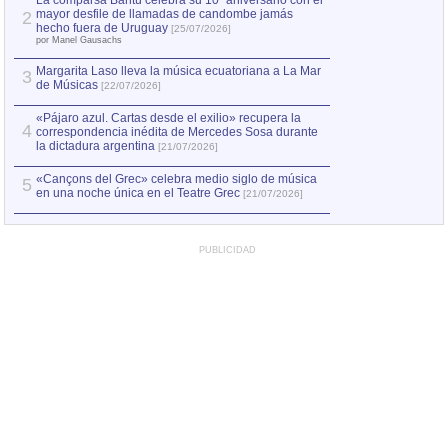
La comparsa Bantú celebra su 10º aniversario con el
mayor desfile de llamadas de candombe jamás
2
Capturan en Chile
2
hecho fuera de Uruguay
[25/07/2026]
el asesinato de Ví
por Manel Gausachs
Margarita Laso lleva la música ecuatoriana a La Mar
3
de Músicas
[22/07/2026]
«Pájaro azul. Cartas desde el exilio» recupera la
4
correspondencia inédita de Mercedes Sosa durante
la dictadura argentina
[21/07/2026]
«Cançons del Grec» celebra medio siglo de música
5
en una noche única en el Teatre Grec
[21/07/2026]
PUBLICIDAD