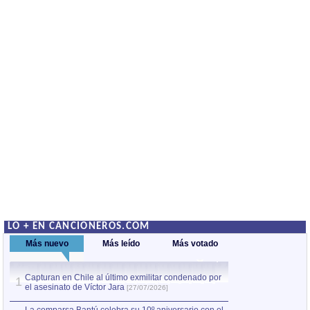
LO + EN CANCIONEROS.COM
Más nuevo
Más leído
Más votado
Capturan en Chile al último exmilitar condenado por
La comparsa Bantú
1
el asesinato de Víctor Jara
mayor desfile de
1
[27/07/2026]
hecho fuera de U
por Manel Gausachs