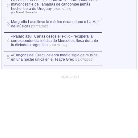
La comparsa Bantú celebra su 10º aniversario con el
mayor desfile de llamadas de candombe jamás
2
Capturan en Chile
2
hecho fuera de Uruguay
[25/07/2026]
el asesinato de Ví
por Manel Gausachs
Margarita Laso lleva la música ecuatoriana a La Mar
3
de Músicas
[22/07/2026]
«Pájaro azul. Cartas desde el exilio» recupera la
4
correspondencia inédita de Mercedes Sosa durante
la dictadura argentina
[21/07/2026]
«Cançons del Grec» celebra medio siglo de música
5
en una noche única en el Teatre Grec
[21/07/2026]
PUBLICIDAD