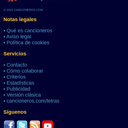
© 2026 CANCIONEROS.COM
Notas legales
•
Qué es cancioneros
•
Aviso legal
•
Política de cookies
Servicios
•
Contacto
•
Cómo colaborar
•
Criterios
•
Estadísticas
•
Publicidad
•
Versión clásica
•
cancioneros.com/letras
Síguenos