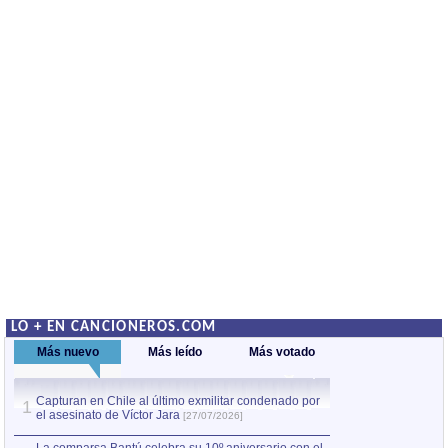
LO + EN CANCIONEROS.COM
Más nuevo
Más leído
Más votado
Capturan en Chile al último exmilitar condenado por
La comparsa Bantú
1
el asesinato de Víctor Jara
mayor desfile de
1
[27/07/2026]
hecho fuera de U
por Manel Gausachs