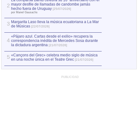
La comparsa Bantú celebra su 10º aniversario con el
mayor desfile de llamadas de candombe jamás
2
Capturan en Chile
2
hecho fuera de Uruguay
[25/07/2026]
el asesinato de Ví
por Manel Gausachs
Margarita Laso lleva la música ecuatoriana a La Mar
3
de Músicas
[22/07/2026]
«Pájaro azul. Cartas desde el exilio» recupera la
4
correspondencia inédita de Mercedes Sosa durante
la dictadura argentina
[21/07/2026]
«Cançons del Grec» celebra medio siglo de música
5
en una noche única en el Teatre Grec
[21/07/2026]
PUBLICIDAD