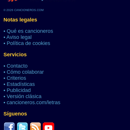
© 2026 CANCIONEROS.COM
Notas legales
•
Qué es cancioneros
•
Aviso legal
•
Política de cookies
Servicios
•
Contacto
•
Cómo colaborar
•
Criterios
•
Estadísticas
•
Publicidad
•
Versión clásica
•
cancioneros.com/letras
Síguenos