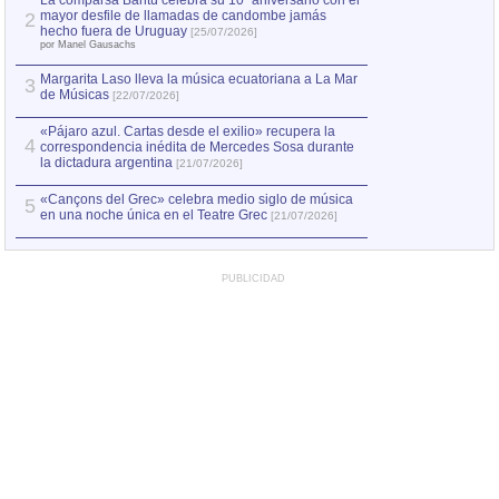
La comparsa Bantú celebra su 10º aniversario con el
mayor desfile de llamadas de candombe jamás
2
Capturan en Chile
2
hecho fuera de Uruguay
[25/07/2026]
el asesinato de Ví
por Manel Gausachs
Margarita Laso lleva la música ecuatoriana a La Mar
3
de Músicas
[22/07/2026]
«Pájaro azul. Cartas desde el exilio» recupera la
4
correspondencia inédita de Mercedes Sosa durante
la dictadura argentina
[21/07/2026]
«Cançons del Grec» celebra medio siglo de música
5
en una noche única en el Teatre Grec
[21/07/2026]
PUBLICIDAD