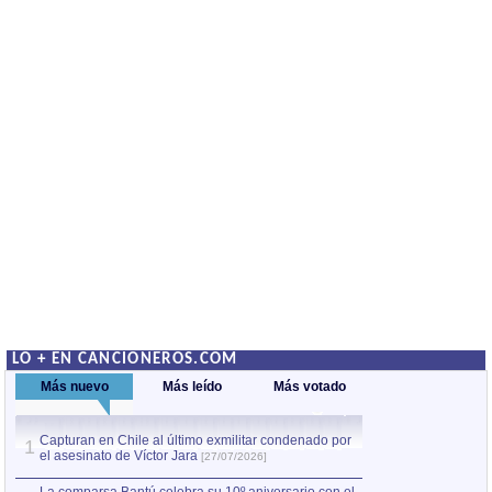
LO + EN CANCIONEROS.COM
Más nuevo
Más leído
Más votado
Capturan en Chile al último exmilitar condenado por
La comparsa Bantú
1
el asesinato de Víctor Jara
mayor desfile de
1
[27/07/2026]
hecho fuera de U
por Manel Gausachs