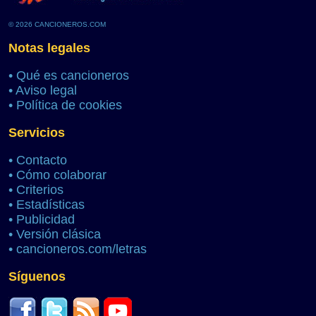
© 2026 CANCIONEROS.COM
Notas legales
•
Qué es cancioneros
•
Aviso legal
•
Política de cookies
Servicios
•
Contacto
•
Cómo colaborar
•
Criterios
•
Estadísticas
•
Publicidad
•
Versión clásica
•
cancioneros.com/letras
Síguenos