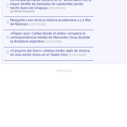
La comparsa Bantú celebra su 10º aniversario con el
mayor desfile de llamadas de candombe jamás
2
Capturan en Chile
2
hecho fuera de Uruguay
[25/07/2026]
el asesinato de Ví
por Manel Gausachs
Margarita Laso lleva la música ecuatoriana a La Mar
3
de Músicas
[22/07/2026]
«Pájaro azul. Cartas desde el exilio» recupera la
4
correspondencia inédita de Mercedes Sosa durante
la dictadura argentina
[21/07/2026]
«Cançons del Grec» celebra medio siglo de música
5
en una noche única en el Teatre Grec
[21/07/2026]
PUBLICIDAD