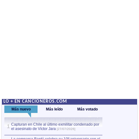
LO + EN CANCIONEROS.COM
Más nuevo
Más leído
Más votado
Capturan en Chile al último exmilitar condenado por
La comparsa Bantú
1
el asesinato de Víctor Jara
mayor desfile de
1
[27/07/2026]
hecho fuera de U
por Manel Gausachs