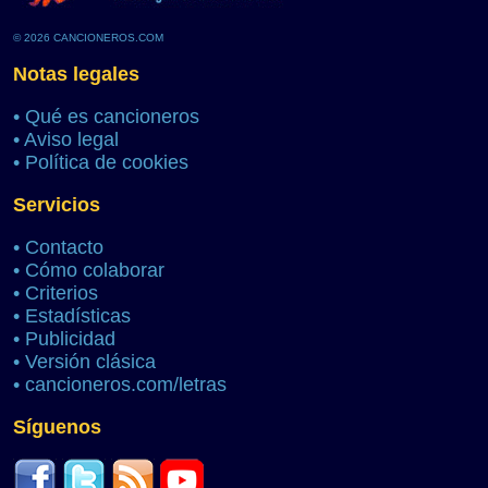
© 2026 CANCIONEROS.COM
Notas legales
•
Qué es cancioneros
•
Aviso legal
•
Política de cookies
Servicios
•
Contacto
•
Cómo colaborar
•
Criterios
•
Estadísticas
•
Publicidad
•
Versión clásica
•
cancioneros.com/letras
Síguenos