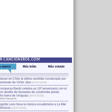
EN CANCIONEROS.COM
s nuevo
Más leído
Más votado
turan en Chile al último exmilitar condenado por
La comparsa Bantú celebra s
asesinato de Víctor Jara
mayor desfile de llamadas
1
[27/07/2026]
hecho fuera de Uruguay
[25
comparsa Bantú celebra su 10º aniversario con el
por Manel Gausachs
or desfile de llamadas de candombe jamás
Capturan en Chile al último
2
ho fuera de Uruguay
[25/07/2026]
el asesinato de Víctor Jara
[
Manel Gausachs
garita Laso lleva la música ecuatoriana a La Mar
Músicas
[22/07/2026]