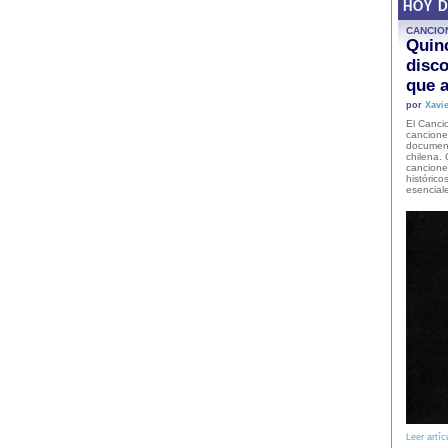
HOY 
CANCIO
Quinc
disco
que a
por
Xavie
El Cancio
cancione
document
chilena. 
canciones
histórico
esencial
Leer artíc