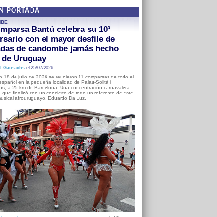
EN PORTADA
MBE
mparsa Bantú celebra su 10º
rsario con el mayor desfile de
adas de candombe jamás hecho
a de Uruguay
l Gausachs
el 25/07/2026
o 18 de julio de 2026 se reunieron 11 comparsas de todo el
o español en la pequeña localidad de Palau-Solità i
s, a 25 km de Barcelona. Una concentración carnavalera
 que finalizó con un concierto de todo un referente de este
usical afrouruguayo, Eduardo Da Luz.