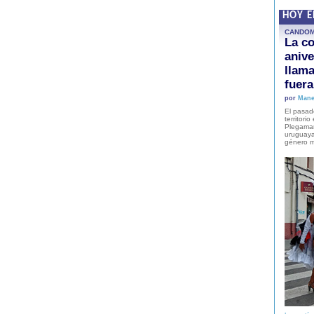
HOY 
CANDO
La co
anive
llam
fuer
por
Mane
El pasad
territori
Plegaman
uruguaya
género m