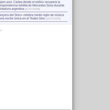
jaro azul. Cartas desde el exilio» recupera la
respondencia inédita de Mercedes Sosa durante
dictadura argentina
[21/07/2026]
nçons del Grec» celebra medio siglo de música
una noche única en el Teatre Grec
[21/07/2026]
AD