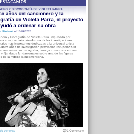
DESTACAMOS
NERO Y DISCOGRAFÍA DE VIOLETA PARRA
e años del cancionero y la
grafía de Violeta Parra, el proyecto
yudó a ordenar su obra
r Pintanel
el 13/07/2026
nero y Discografía de Violeta Parra, impulsado por
ros.com, continúa siendo una de las investigaciones
ales más importantes dedicadas a la universal artista
Cuatro años de investigación permitieron recuperar 520
, reconstruir su discografía, corregir numerosos errores
s y fijar datos fundamentales sobre una de las figuras
es de la música latinoamericana.
ulo completo
1 Comentario