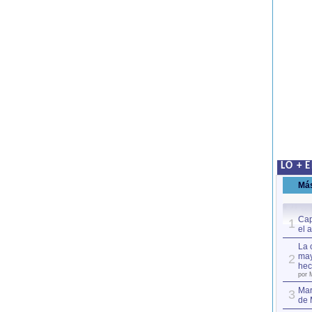
LO + 
Má
Cap
1
el 
La 
may
2
hec
por 
Mar
3
de 