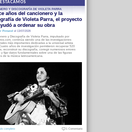
DESTACAMOS
NERO Y DISCOGRAFÍA DE VIOLETA PARRA
e años del cancionero y la
grafía de Violeta Parra, el proyecto
yudó a ordenar su obra
r Pintanel
el 13/07/2026
nero y Discografía de Violeta Parra, impulsado por
ros.com, continúa siendo una de las investigaciones
ales más importantes dedicadas a la universal artista
Cuatro años de investigación permitieron recuperar 520
, reconstruir su discografía, corregir numerosos errores
s y fijar datos fundamentales sobre una de las figuras
es de la música latinoamericana.
ulo completo
1 Comentario