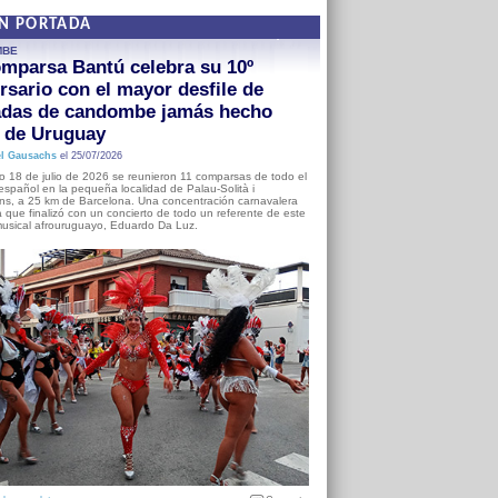
EN PORTADA
MBE
mparsa Bantú celebra su 10º
rsario con el mayor desfile de
adas de candombe jamás hecho
a de Uruguay
l Gausachs
el 25/07/2026
o 18 de julio de 2026 se reunieron 11 comparsas de todo el
o español en la pequeña localidad de Palau-Solità i
s, a 25 km de Barcelona. Una concentración carnavalera
 que finalizó con un concierto de todo un referente de este
usical afrouruguayo, Eduardo Da Luz.