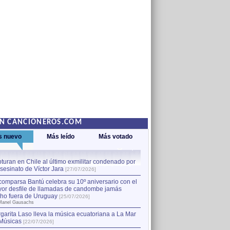
EN CANCIONEROS.COM
s nuevo
Más leído
Más votado
turan en Chile al último exmilitar condenado por
La comparsa Bantú celebra s
asesinato de Víctor Jara
mayor desfile de llamadas
1
[27/07/2026]
hecho fuera de Uruguay
[25
comparsa Bantú celebra su 10º aniversario con el
por Manel Gausachs
or desfile de llamadas de candombe jamás
Capturan en Chile al último
2
ho fuera de Uruguay
[25/07/2026]
el asesinato de Víctor Jara
[
Manel Gausachs
garita Laso lleva la música ecuatoriana a La Mar
Músicas
[22/07/2026]