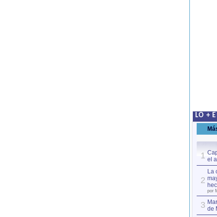
LO + 
Má
Cap
1
el 
La 
may
2
hec
por 
Mar
3
de 