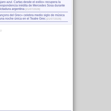
jaro azul. Cartas desde el exilio» recupera la
respondencia inédita de Mercedes Sosa durante
dictadura argentina
[21/07/2026]
nçons del Grec» celebra medio siglo de música
una noche única en el Teatre Grec
[21/07/2026]
AD