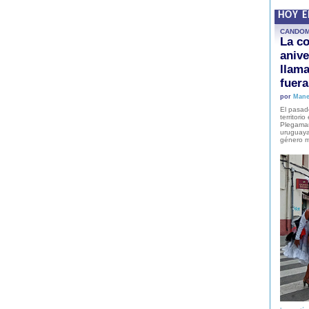
HOY 
CANDO
La co
anive
llam
fuer
por
Mane
El pasad
territori
Plegaman
uruguaya
género m