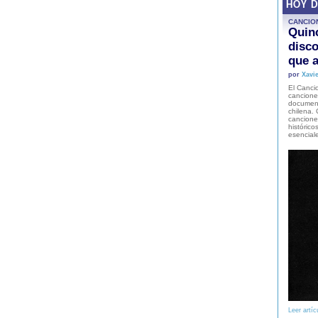
HOY 
CANCIO
Quinc
disco
que a
por
Xavie
El Cancio
cancione
document
chilena. 
canciones
histórico
esencial
Leer artíc