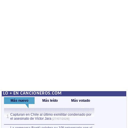
LO + EN CANCIONEROS.COM
Más nuevo
Más leído
Más votado
Capturan en Chile al último exmilitar condenado por
La comparsa Bantú
1
el asesinato de Víctor Jara
mayor desfile de
1
[27/07/2026]
hecho fuera de U
por Manel Gausachs