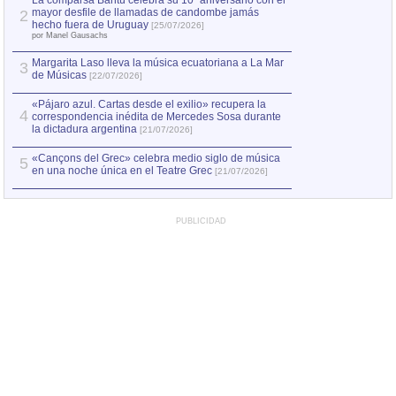
La comparsa Bantú celebra su 10º aniversario con el
mayor desfile de llamadas de candombe jamás
2
Capturan en Chile
2
hecho fuera de Uruguay
[25/07/2026]
el asesinato de Ví
por Manel Gausachs
Margarita Laso lleva la música ecuatoriana a La Mar
3
de Músicas
[22/07/2026]
«Pájaro azul. Cartas desde el exilio» recupera la
4
correspondencia inédita de Mercedes Sosa durante
la dictadura argentina
[21/07/2026]
«Cançons del Grec» celebra medio siglo de música
5
en una noche única en el Teatre Grec
[21/07/2026]
PUBLICIDAD