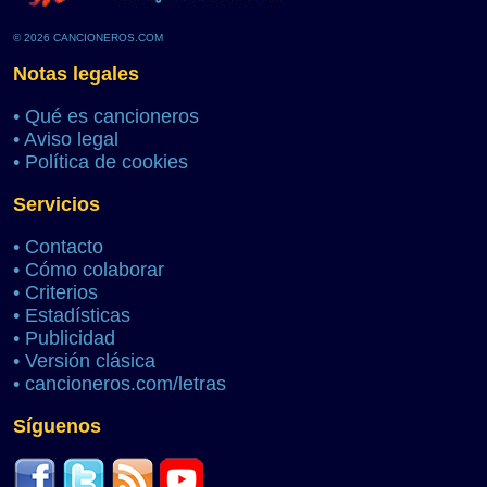
© 2026 CANCIONEROS.COM
Notas legales
•
Qué es cancioneros
•
Aviso legal
•
Política de cookies
Servicios
•
Contacto
•
Cómo colaborar
•
Criterios
•
Estadísticas
•
Publicidad
•
Versión clásica
•
cancioneros.com/letras
Síguenos