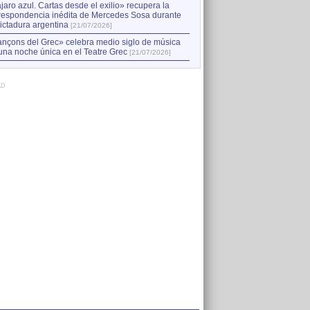
jaro azul. Cartas desde el exilio» recupera la
respondencia inédita de Mercedes Sosa durante
dictadura argentina
[21/07/2026]
nçons del Grec» celebra medio siglo de música
una noche única en el Teatre Grec
[21/07/2026]
AD