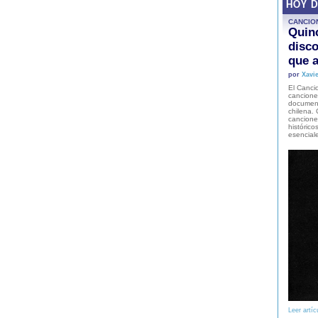
HOY 
CANCIO
Quinc
disco
que a
por
Xavie
El Cancio
cancione
document
chilena. 
canciones
histórico
esencial
Leer artíc