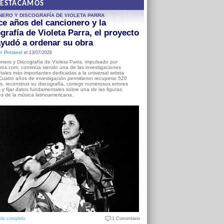
DESTACAMOS
NERO Y DISCOGRAFÍA DE VIOLETA PARRA
e años del cancionero y la
grafía de Violeta Parra, el proyecto
yudó a ordenar su obra
r Pintanel
el 13/07/2026
nero y Discografía de Violeta Parra, impulsado por
ros.com, continúa siendo una de las investigaciones
ales más importantes dedicadas a la universal artista
Cuatro años de investigación permitieron recuperar 520
, reconstruir su discografía, corregir numerosos errores
s y fijar datos fundamentales sobre una de las figuras
es de la música latinoamericana.
ulo completo
1 Comentario