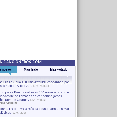
EN CANCIONEROS.COM
s nuevo
Más leído
Más votado
turan en Chile al último exmilitar condenado por
La comparsa Bantú celebra s
asesinato de Víctor Jara
mayor desfile de llamadas
1
[27/07/2026]
hecho fuera de Uruguay
[25
comparsa Bantú celebra su 10º aniversario con el
por Manel Gausachs
or desfile de llamadas de candombe jamás
Capturan en Chile al último
2
ho fuera de Uruguay
[25/07/2026]
el asesinato de Víctor Jara
[
Manel Gausachs
garita Laso lleva la música ecuatoriana a La Mar
Músicas
[22/07/2026]