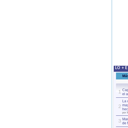
LO + 
Má
Cap
1
el 
La 
may
2
hec
por 
Mar
3
de 