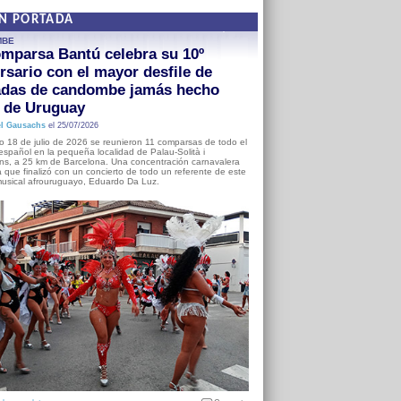
EN PORTADA
MBE
mparsa Bantú celebra su 10º
rsario con el mayor desfile de
adas de candombe jamás hecho
a de Uruguay
l Gausachs
el 25/07/2026
o 18 de julio de 2026 se reunieron 11 comparsas de todo el
o español en la pequeña localidad de Palau-Solità i
s, a 25 km de Barcelona. Una concentración carnavalera
 que finalizó con un concierto de todo un referente de este
usical afrouruguayo, Eduardo Da Luz.