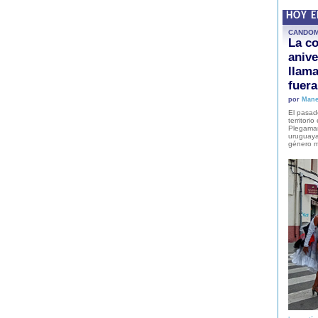
HOY 
CANDO
La co
anive
llam
fuer
por
Mane
El pasad
territori
Plegaman
uruguaya
género m