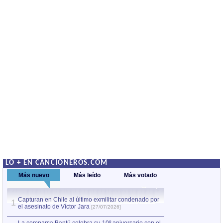
LO + EN CANCIONEROS.COM
Más nuevo
Más leído
Más votado
Capturan en Chile al último exmilitar condenado por
La comparsa Bantú
1
el asesinato de Víctor Jara
mayor desfile de
1
[27/07/2026]
hecho fuera de U
por Manel Gausachs