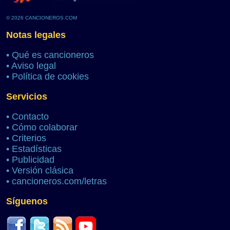
© 2026 CANCIONEROS.COM
Notas legales
•
Qué es cancioneros
•
Aviso legal
•
Política de cookies
Servicios
•
Contacto
•
Cómo colaborar
•
Criterios
•
Estadísticas
•
Publicidad
•
Versión clásica
•
cancioneros.com/letras
Síguenos