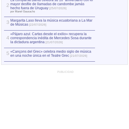
La comparsa Bantú celebra su 10º aniversario con el
mayor desfile de llamadas de candombe jamás
2
Capturan en Chile
2
hecho fuera de Uruguay
[25/07/2026]
el asesinato de Ví
por Manel Gausachs
Margarita Laso lleva la música ecuatoriana a La Mar
3
de Músicas
[22/07/2026]
«Pájaro azul. Cartas desde el exilio» recupera la
4
correspondencia inédita de Mercedes Sosa durante
la dictadura argentina
[21/07/2026]
«Cançons del Grec» celebra medio siglo de música
5
en una noche única en el Teatre Grec
[21/07/2026]
PUBLICIDAD