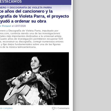
DESTACAMOS
NERO Y DISCOGRAFÍA DE VIOLETA PARRA
e años del cancionero y la
grafía de Violeta Parra, el proyecto
yudó a ordenar su obra
r Pintanel
el 13/07/2026
nero y Discografía de Violeta Parra, impulsado por
ros.com, continúa siendo una de las investigaciones
ales más importantes dedicadas a la universal artista
Cuatro años de investigación permitieron recuperar 520
, reconstruir su discografía, corregir numerosos errores
s y fijar datos fundamentales sobre una de las figuras
es de la música latinoamericana.
ulo completo
1 Comentario