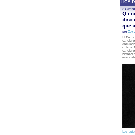
HOY 
CANCIO
Quinc
disco
que a
por
Xavie
El Cancio
cancione
document
chilena. 
canciones
histórico
esencial
Leer artíc