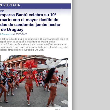
EN PORTADA
MBE
mparsa Bantú celebra su 10º
rsario con el mayor desfile de
adas de candombe jamás hecho
a de Uruguay
l Gausachs
el 25/07/2026
o 18 de julio de 2026 se reunieron 11 comparsas de todo el
o español en la pequeña localidad de Palau-Solità i
s, a 25 km de Barcelona. Una concentración carnavalera
 que finalizó con un concierto de todo un referente de este
usical afrouruguayo, Eduardo Da Luz.