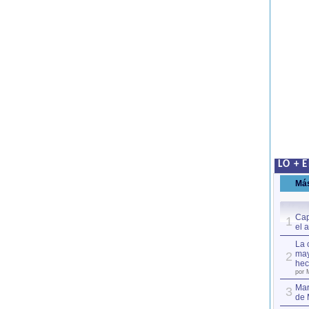
LO + 
Má
Cap
1
el 
La 
may
2
hec
por 
Mar
3
de 