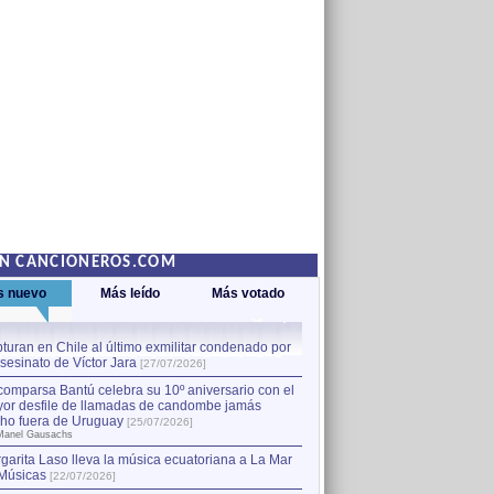
EN CANCIONEROS.COM
s nuevo
Más leído
Más votado
turan en Chile al último exmilitar condenado por
La comparsa Bantú celebra s
asesinato de Víctor Jara
mayor desfile de llamadas
1
[27/07/2026]
hecho fuera de Uruguay
[25
comparsa Bantú celebra su 10º aniversario con el
por Manel Gausachs
or desfile de llamadas de candombe jamás
Capturan en Chile al último
2
ho fuera de Uruguay
[25/07/2026]
el asesinato de Víctor Jara
[
Manel Gausachs
garita Laso lleva la música ecuatoriana a La Mar
Músicas
[22/07/2026]