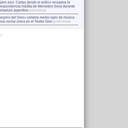
jaro azul. Cartas desde el exilio» recupera la
respondencia inédita de Mercedes Sosa durante
dictadura argentina
[21/07/2026]
nçons del Grec» celebra medio siglo de música
una noche única en el Teatre Grec
[21/07/2026]
AD