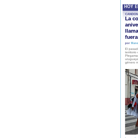
HOY 
CANDO
La co
anive
llam
fuer
por
Mane
El pasad
territori
Plegaman
uruguaya
género m