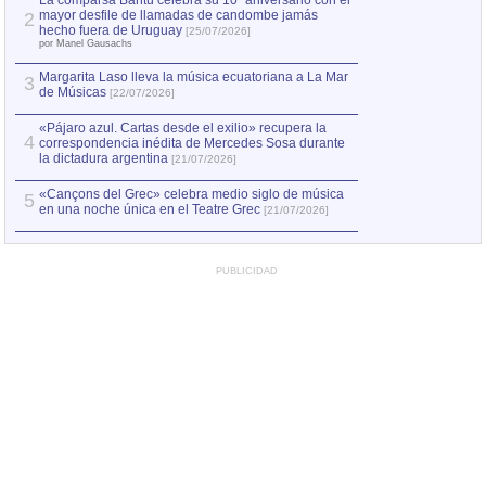
La comparsa Bantú celebra su 10º aniversario con el
mayor desfile de llamadas de candombe jamás
2
Capturan en Chile
2
hecho fuera de Uruguay
[25/07/2026]
el asesinato de Ví
por Manel Gausachs
Margarita Laso lleva la música ecuatoriana a La Mar
3
de Músicas
[22/07/2026]
«Pájaro azul. Cartas desde el exilio» recupera la
4
correspondencia inédita de Mercedes Sosa durante
la dictadura argentina
[21/07/2026]
«Cançons del Grec» celebra medio siglo de música
5
en una noche única en el Teatre Grec
[21/07/2026]
PUBLICIDAD