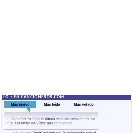
LO + EN CANCIONEROS.COM
Más nuevo
Más leído
Más votado
Capturan en Chile al último exmilitar condenado por
La comparsa Bantú
1
el asesinato de Víctor Jara
mayor desfile de
1
[27/07/2026]
hecho fuera de U
por Manel Gausachs