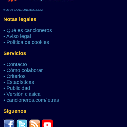
© 2026 CANCIONEROS.COM
Notas legales
•
Qué es cancioneros
•
Aviso legal
•
Política de cookies
Servicios
•
Contacto
•
Cómo colaborar
•
Criterios
•
Estadísticas
•
Publicidad
•
Versión clásica
•
cancioneros.com/letras
Síguenos