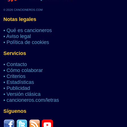
© 2026 CANCIONEROS.COM
Notas legales
•
Qué es cancioneros
•
Aviso legal
•
Política de cookies
Servicios
•
Contacto
•
Cómo colaborar
•
Criterios
•
Estadísticas
•
Publicidad
•
Versión clásica
•
cancioneros.com/letras
Síguenos