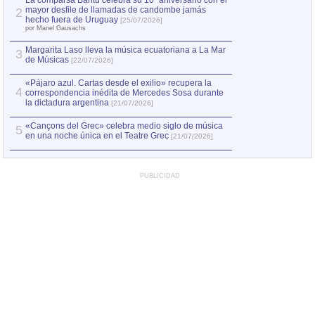
La comparsa Bantú celebra su 10º aniversario con el
mayor desfile de llamadas de candombe jamás
2
Capturan en Chile
2
hecho fuera de Uruguay
[25/07/2026]
el asesinato de Ví
por Manel Gausachs
Margarita Laso lleva la música ecuatoriana a La Mar
Margarita Laso ll
3
3
de Músicas
de Músicas
[22/07/2026]
[22/07
«Pájaro azul. Cartas desde el exilio» recupera la
4
correspondencia inédita de Mercedes Sosa durante
la dictadura argentina
[21/07/2026]
«Cançons del Grec» celebra medio siglo de música
5
en una noche única en el Teatre Grec
[21/07/2026]
PUBLICIDAD