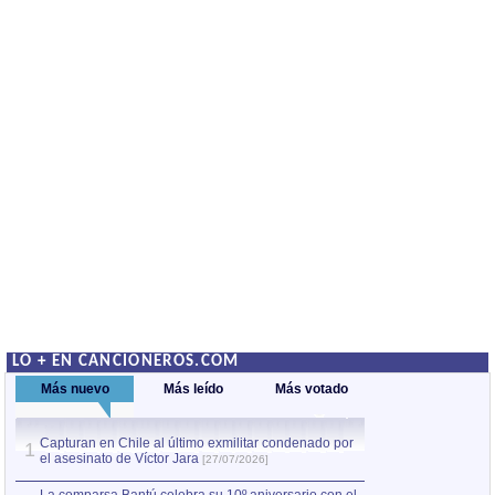
LO + EN CANCIONEROS.COM
Más nuevo
Más leído
Más votado
Capturan en Chile al último exmilitar condenado por
La comparsa Bantú
1
el asesinato de Víctor Jara
mayor desfile de
1
[27/07/2026]
hecho fuera de U
por Manel Gausachs