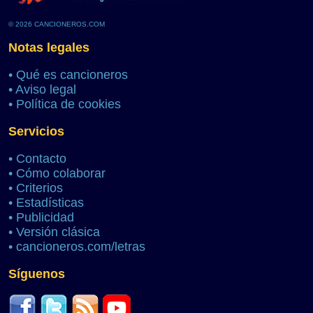
© 2026 CANCIONEROS.COM
Notas legales
•
Qué es cancioneros
•
Aviso legal
•
Política de cookies
Servicios
•
Contacto
•
Cómo colaborar
•
Criterios
•
Estadísticas
•
Publicidad
•
Versión clásica
•
cancioneros.com/letras
Síguenos