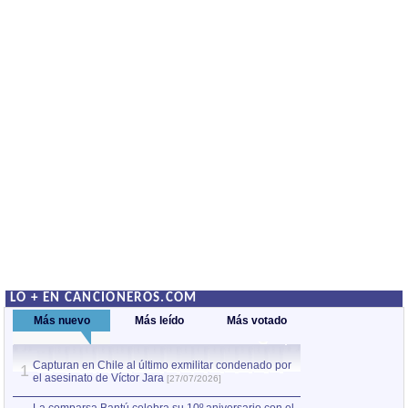
LO + EN CANCIONEROS.COM
Más nuevo
Más leído
Más votado
Capturan en Chile al último exmilitar condenado por
La comparsa Bantú
1
el asesinato de Víctor Jara
mayor desfile de
1
[27/07/2026]
hecho fuera de U
por Manel Gausachs