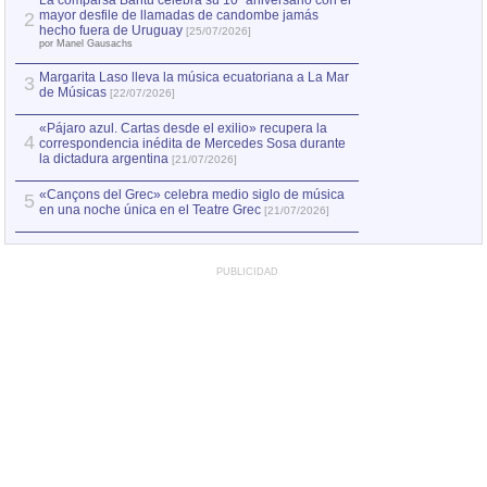
La comparsa Bantú celebra su 10º aniversario con el
mayor desfile de llamadas de candombe jamás
2
Capturan en Chile
2
hecho fuera de Uruguay
[25/07/2026]
el asesinato de Ví
por Manel Gausachs
Margarita Laso lleva la música ecuatoriana a La Mar
3
de Músicas
[22/07/2026]
«Pájaro azul. Cartas desde el exilio» recupera la
4
correspondencia inédita de Mercedes Sosa durante
la dictadura argentina
[21/07/2026]
«Cançons del Grec» celebra medio siglo de música
5
en una noche única en el Teatre Grec
[21/07/2026]
PUBLICIDAD