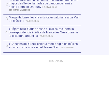
La comparsa Bantú celebra su 10º aniversario con el
mayor desfile de llamadas de candombe jamás
2
Capturan en Chile
2
hecho fuera de Uruguay
[25/07/2026]
el asesinato de Ví
por Manel Gausachs
Margarita Laso lleva la música ecuatoriana a La Mar
3
de Músicas
[22/07/2026]
«Pájaro azul. Cartas desde el exilio» recupera la
4
correspondencia inédita de Mercedes Sosa durante
la dictadura argentina
[21/07/2026]
«Cançons del Grec» celebra medio siglo de música
5
en una noche única en el Teatre Grec
[21/07/2026]
PUBLICIDAD