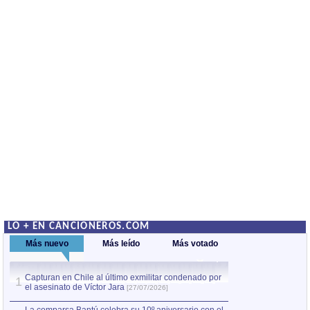
LO + EN CANCIONEROS.COM
Más nuevo
Más leído
Más votado
Capturan en Chile al último exmilitar condenado por
La comparsa Bantú
1
el asesinato de Víctor Jara
mayor desfile de
1
[27/07/2026]
hecho fuera de U
por Manel Gausachs