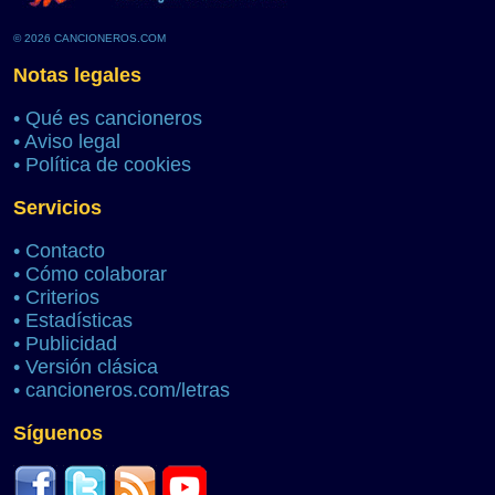
© 2026 CANCIONEROS.COM
Notas legales
•
Qué es cancioneros
•
Aviso legal
•
Política de cookies
Servicios
•
Contacto
•
Cómo colaborar
•
Criterios
•
Estadísticas
•
Publicidad
•
Versión clásica
•
cancioneros.com/letras
Síguenos