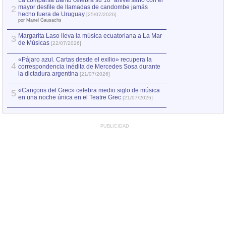
La comparsa Bantú celebra su 10º aniversario con el
mayor desfile de llamadas de candombe jamás
2
Capturan en Chile
2
hecho fuera de Uruguay
[25/07/2026]
el asesinato de Ví
por Manel Gausachs
Margarita Laso lleva la música ecuatoriana a La Mar
3
de Músicas
[22/07/2026]
«Pájaro azul. Cartas desde el exilio» recupera la
4
correspondencia inédita de Mercedes Sosa durante
la dictadura argentina
[21/07/2026]
«Cançons del Grec» celebra medio siglo de música
5
en una noche única en el Teatre Grec
[21/07/2026]
PUBLICIDAD