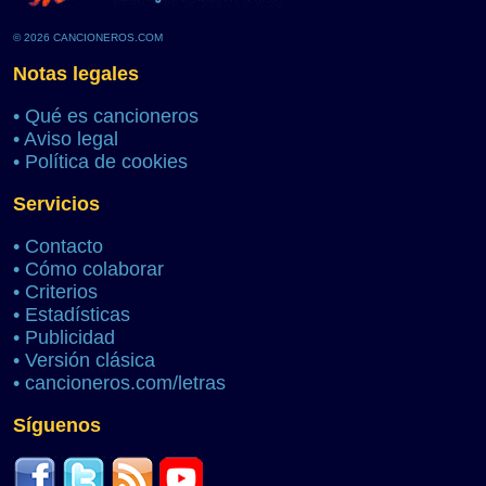
© 2026 CANCIONEROS.COM
Notas legales
•
Qué es cancioneros
•
Aviso legal
•
Política de cookies
Servicios
•
Contacto
•
Cómo colaborar
•
Criterios
•
Estadísticas
•
Publicidad
•
Versión clásica
•
cancioneros.com/letras
Síguenos