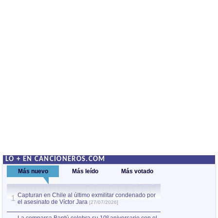
LO + EN CANCIONEROS.COM
Más nuevo
Más leído
Más votado
Capturan en Chile al último exmilitar condenado por
La comparsa Bantú
1
el asesinato de Víctor Jara
mayor desfile de
1
[27/07/2026]
hecho fuera de U
por Manel Gausachs