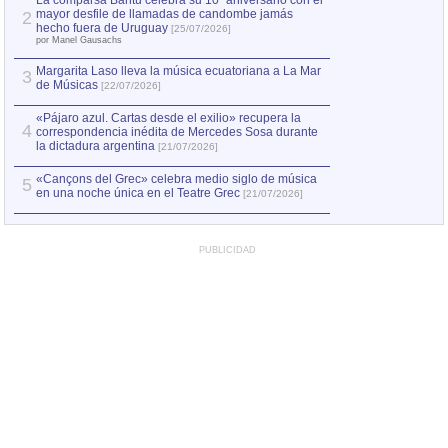
La comparsa Bantú celebra su 10º aniversario con el
mayor desfile de llamadas de candombe jamás
2
Capturan en Chile
2
hecho fuera de Uruguay
[25/07/2026]
el asesinato de Ví
por Manel Gausachs
Margarita Laso lleva la música ecuatoriana a La Mar
Margarita Laso ll
3
3
de Músicas
de Músicas
[22/07/2026]
[22/07
«Pájaro azul. Cartas desde el exilio» recupera la
4
correspondencia inédita de Mercedes Sosa durante
la dictadura argentina
[21/07/2026]
«Cançons del Grec» celebra medio siglo de música
5
en una noche única en el Teatre Grec
[21/07/2026]
PUBLICIDAD