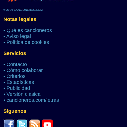
© 2026 CANCIONEROS.COM
Notas legales
•
Qué es cancioneros
•
Aviso legal
•
Política de cookies
Servicios
•
Contacto
•
Cómo colaborar
•
Criterios
•
Estadísticas
•
Publicidad
•
Versión clásica
•
cancioneros.com/letras
Síguenos