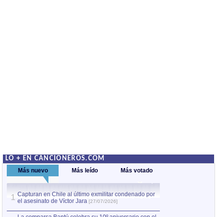
LO + EN CANCIONEROS.COM
Más nuevo
Más leído
Más votado
Capturan en Chile al último exmilitar condenado por
La comparsa Bantú
1
el asesinato de Víctor Jara
mayor desfile de
1
[27/07/2026]
hecho fuera de U
por Manel Gausachs