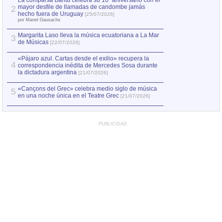
La comparsa Bantú celebra su 10º aniversario con el
mayor desfile de llamadas de candombe jamás
2
Capturan en Chile
2
hecho fuera de Uruguay
[25/07/2026]
el asesinato de Ví
por Manel Gausachs
Margarita Laso lleva la música ecuatoriana a La Mar
Margarita Laso ll
3
3
de Músicas
de Músicas
[22/07/2026]
[22/07
«Pájaro azul. Cartas desde el exilio» recupera la
4
correspondencia inédita de Mercedes Sosa durante
la dictadura argentina
[21/07/2026]
«Cançons del Grec» celebra medio siglo de música
5
en una noche única en el Teatre Grec
[21/07/2026]
PUBLICIDAD