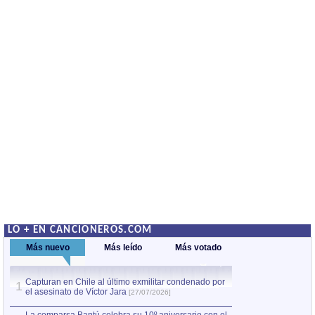
LO + EN CANCIONEROS.COM
Más nuevo
Más leído
Más votado
Capturan en Chile al último exmilitar condenado por
La comparsa Bantú
1
el asesinato de Víctor Jara
mayor desfile de
1
[27/07/2026]
hecho fuera de U
por Manel Gausachs