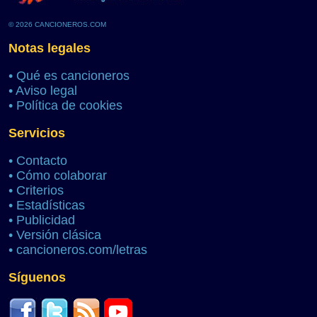
© 2026 CANCIONEROS.COM
Notas legales
•
Qué es cancioneros
•
Aviso legal
•
Política de cookies
Servicios
•
Contacto
•
Cómo colaborar
•
Criterios
•
Estadísticas
•
Publicidad
•
Versión clásica
•
cancioneros.com/letras
Síguenos