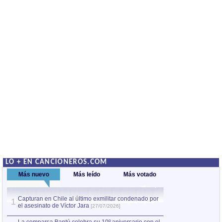
LO + EN CANCIONEROS.COM
Más nuevo
Más leído
Más votado
Capturan en Chile al último exmilitar condenado por
La comparsa Bantú
1
el asesinato de Víctor Jara
mayor desfile de
1
[27/07/2026]
hecho fuera de U
por Manel Gausachs