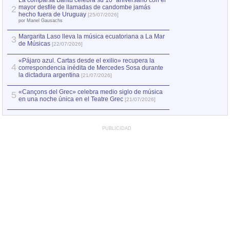
La comparsa Bantú celebra su 10º aniversario con el
mayor desfile de llamadas de candombe jamás
2
Capturan en Chile
2
hecho fuera de Uruguay
[25/07/2026]
el asesinato de Ví
por Manel Gausachs
Margarita Laso lleva la música ecuatoriana a La Mar
3
de Músicas
[22/07/2026]
«Pájaro azul. Cartas desde el exilio» recupera la
4
correspondencia inédita de Mercedes Sosa durante
la dictadura argentina
[21/07/2026]
«Cançons del Grec» celebra medio siglo de música
5
en una noche única en el Teatre Grec
[21/07/2026]
PUBLICIDAD