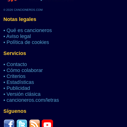
© 2026 CANCIONEROS.COM
Notas legales
•
Qué es cancioneros
•
Aviso legal
•
Política de cookies
Servicios
•
Contacto
•
Cómo colaborar
•
Criterios
•
Estadísticas
•
Publicidad
•
Versión clásica
•
cancioneros.com/letras
Síguenos