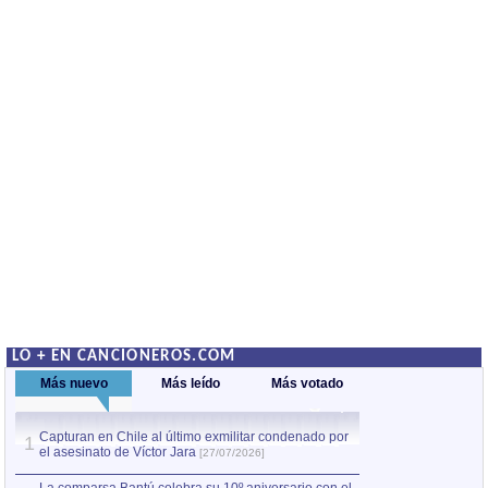
LO + EN CANCIONEROS.COM
Más nuevo
Más leído
Más votado
Capturan en Chile al último exmilitar condenado por
La comparsa Bantú
1
el asesinato de Víctor Jara
mayor desfile de
1
[27/07/2026]
hecho fuera de U
por Manel Gausachs