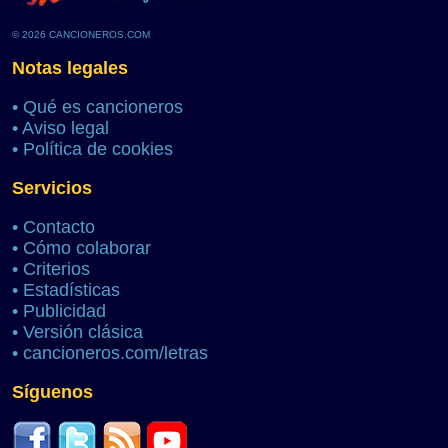
© 2026 CANCIONEROS.COM
Notas legales
•
Qué es cancioneros
•
Aviso legal
•
Política de cookies
Servicios
•
Contacto
•
Cómo colaborar
•
Criterios
•
Estadísticas
•
Publicidad
•
Versión clásica
•
cancioneros.com/letras
Síguenos