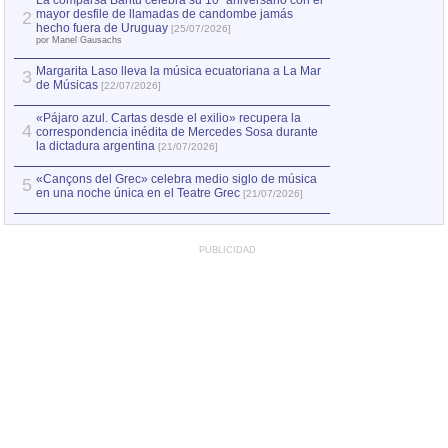
La comparsa Bantú celebra su 10º aniversario con el
mayor desfile de llamadas de candombe jamás
2
Capturan en Chile
2
hecho fuera de Uruguay
[25/07/2026]
el asesinato de Ví
por Manel Gausachs
Margarita Laso lleva la música ecuatoriana a La Mar
Margarita Laso ll
3
3
de Músicas
de Músicas
[22/07/2026]
[22/07
«Pájaro azul. Cartas desde el exilio» recupera la
4
correspondencia inédita de Mercedes Sosa durante
la dictadura argentina
[21/07/2026]
«Cançons del Grec» celebra medio siglo de música
5
en una noche única en el Teatre Grec
[21/07/2026]
PUBLICIDAD