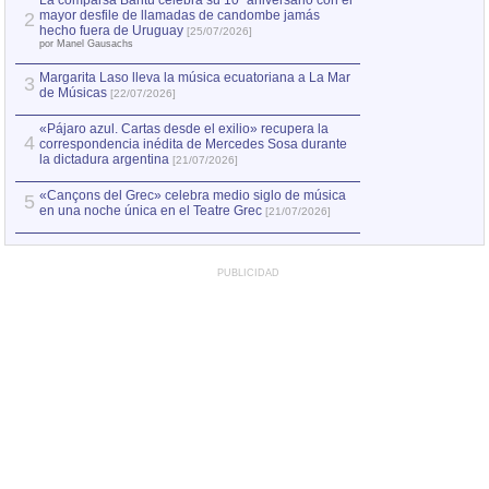
La comparsa Bantú celebra su 10º aniversario con el
mayor desfile de llamadas de candombe jamás
2
Capturan en Chile
2
hecho fuera de Uruguay
[25/07/2026]
el asesinato de Ví
por Manel Gausachs
Margarita Laso lleva la música ecuatoriana a La Mar
3
de Músicas
[22/07/2026]
«Pájaro azul. Cartas desde el exilio» recupera la
4
correspondencia inédita de Mercedes Sosa durante
la dictadura argentina
[21/07/2026]
«Cançons del Grec» celebra medio siglo de música
5
en una noche única en el Teatre Grec
[21/07/2026]
PUBLICIDAD