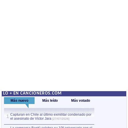
LO + EN CANCIONEROS.COM
Más nuevo
Más leído
Más votado
Capturan en Chile al último exmilitar condenado por
La comparsa Bantú
1
el asesinato de Víctor Jara
mayor desfile de
1
[27/07/2026]
hecho fuera de U
por Manel Gausachs