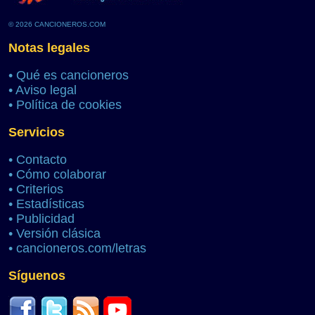
© 2026 CANCIONEROS.COM
Notas legales
•
Qué es cancioneros
•
Aviso legal
•
Política de cookies
Servicios
•
Contacto
•
Cómo colaborar
•
Criterios
•
Estadísticas
•
Publicidad
•
Versión clásica
•
cancioneros.com/letras
Síguenos