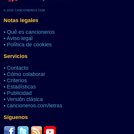
© 2026 CANCIONEROS.COM
Notas legales
•
Qué es cancioneros
•
Aviso legal
•
Política de cookies
Servicios
•
Contacto
•
Cómo colaborar
•
Criterios
•
Estadísticas
•
Publicidad
•
Versión clásica
•
cancioneros.com/letras
Síguenos