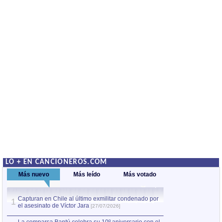
LO + EN CANCIONEROS.COM
Más nuevo
Más leído
Más votado
Capturan en Chile al último exmilitar condenado por
La comparsa Bantú
1
el asesinato de Víctor Jara
mayor desfile de
1
[27/07/2026]
hecho fuera de U
por Manel Gausachs