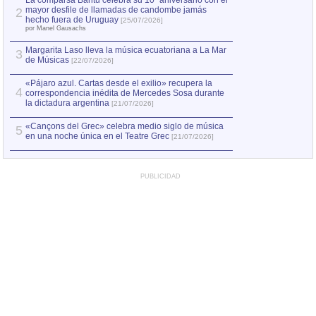
La comparsa Bantú celebra su 10º aniversario con el
mayor desfile de llamadas de candombe jamás
2
Capturan en Chile
2
hecho fuera de Uruguay
[25/07/2026]
el asesinato de Ví
por Manel Gausachs
Margarita Laso lleva la música ecuatoriana a La Mar
3
de Músicas
[22/07/2026]
«Pájaro azul. Cartas desde el exilio» recupera la
4
correspondencia inédita de Mercedes Sosa durante
la dictadura argentina
[21/07/2026]
«Cançons del Grec» celebra medio siglo de música
5
en una noche única en el Teatre Grec
[21/07/2026]
PUBLICIDAD