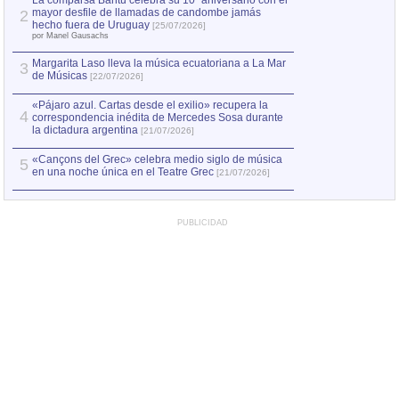
La comparsa Bantú celebra su 10º aniversario con el
mayor desfile de llamadas de candombe jamás
2
Capturan en Chile
2
hecho fuera de Uruguay
[25/07/2026]
el asesinato de Ví
por Manel Gausachs
Margarita Laso lleva la música ecuatoriana a La Mar
Margarita Laso ll
3
3
de Músicas
de Músicas
[22/07/2026]
[22/07
«Pájaro azul. Cartas desde el exilio» recupera la
4
correspondencia inédita de Mercedes Sosa durante
la dictadura argentina
[21/07/2026]
«Cançons del Grec» celebra medio siglo de música
5
en una noche única en el Teatre Grec
[21/07/2026]
PUBLICIDAD