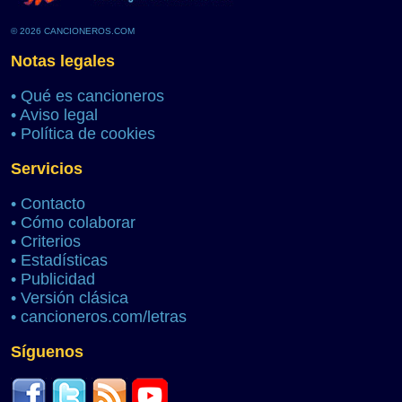
© 2026 CANCIONEROS.COM
Notas legales
•
Qué es cancioneros
•
Aviso legal
•
Política de cookies
Servicios
•
Contacto
•
Cómo colaborar
•
Criterios
•
Estadísticas
•
Publicidad
•
Versión clásica
•
cancioneros.com/letras
Síguenos