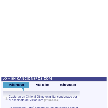
LO + EN CANCIONEROS.COM
Más nuevo
Más leído
Más votado
Capturan en Chile al último exmilitar condenado por
La comparsa Bantú
1
el asesinato de Víctor Jara
mayor desfile de
1
[27/07/2026]
hecho fuera de U
por Manel Gausachs