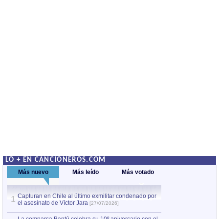
LO + EN CANCIONEROS.COM
Más nuevo
Más leído
Más votado
Capturan en Chile al último exmilitar condenado por
La comparsa Bantú
1
el asesinato de Víctor Jara
mayor desfile de
1
[27/07/2026]
hecho fuera de U
por Manel Gausachs