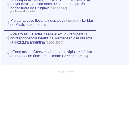
La comparsa Bantú celebra su 10º aniversario con el
mayor desfile de llamadas de candombe jamás
2
Capturan en Chile
2
hecho fuera de Uruguay
[25/07/2026]
el asesinato de Ví
por Manel Gausachs
Margarita Laso lleva la música ecuatoriana a La Mar
3
de Músicas
[22/07/2026]
«Pájaro azul. Cartas desde el exilio» recupera la
4
correspondencia inédita de Mercedes Sosa durante
la dictadura argentina
[21/07/2026]
«Cançons del Grec» celebra medio siglo de música
5
en una noche única en el Teatre Grec
[21/07/2026]
PUBLICIDAD