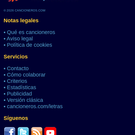
© 2026 CANCIONEROS.COM
Notas legales
•
Qué es cancioneros
•
Aviso legal
•
Política de cookies
Servicios
•
Contacto
•
Cómo colaborar
•
Criterios
•
Estadísticas
•
Publicidad
•
Versión clásica
•
cancioneros.com/letras
Síguenos